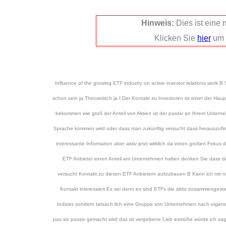
Hinweis:
Dies ist eine
Klicken Sie
hier
um 
Influence of the growing ETF industry on active investor relations work
schon sein ja Theoretisch ja I Der Kontakt zu Investoren ist einer der Ha
bekommen wie groß der Anteil von Aktien ist der passiv an Ihrem Unterne
Sprache kommen wird oder dass man zukünftig versucht dass herauszufinde
interessante Information aber aktiv jetzt wirklich da einen großen Fokus
ETF Anbieter einen Anteil am Unternehmen halten denken Sie dass d
versucht Kontakt zu diesen ETF Anbietern aufzubauen B Kann ich mir nic
Kontakt interessiert Es sei denn es sind ETFs die aktiv zusammenges
Indizes sondern tatsäch lich eine Gruppe von Unternehmen nach eigenen 
pas siv passiv gemacht wird das ist vergebene Lieb esmühe würde ich sa