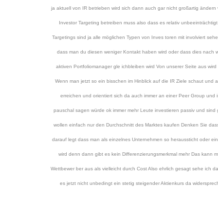
ja aktuell von IR betrieben wird sich dann auch gar nicht großartig ändern
Investor Targeting betreiben muss also dass es relativ unbeeinträchti
Targetings sind ja alle möglichen Typen von Inves toren mit involviert s
dass man du diesen weniger Kontakt haben wird oder dass dies nach wie 
aktiven Portfoliomanager gle ichbleiben wird Von unserer Seite aus wird
Wenn man jetzt so ein bisschen im Hinblick auf die IR Ziele schaut und
erreichen und orientiert sich da auch immer an einer Peer Group und i
pauschal sagen würde ok immer mehr Leute investieren passiv und sind 
wollen einfach nur den Durchschnitt des Marktes kaufen Denken Sie dass
darauf legt dass man als einzelnes Unternehmen so heraussticht oder eine
wird denn dann gibt es kein Differenzierungsmerkmal mehr Das kann m
Wettbewer ber aus als vielleicht durch Cost Also ehrlich gesagt sehe ich 
es jetzt nicht unbedingt ein stetig steigender Aktienkurs da widerspr