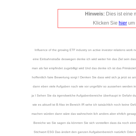
Hinweis:
Dies ist eine
Klicken Sie
hier
um 
Influence of the growing ETF industry on active investor relations work
eine Einbahnstraße deswegen denke ich wird weiter hin das Ziel sein 
man als fair empfindet zugebilligt wird Und das denke ich ist das Primärzi
hoffentlich faire Bewertung sorgt I Denken Sie dass wird sich ja jetzt so 
dann eben viele Aufgaben nach wie vor ungefähr so aussehen werden in de
ja I Sehen Sie da irgendwelche Aufgabenbereiche überhaupt in Gefahr d
wie es aktuell ist B Also im Bereich IR sehe ich tatsächlich noch keine G
machen würden dann wäre das wahrschein lich anders aber ehrlich gesagt 
Bereiche wo Sie sagen da könnten Sie sich vorstellen dass da noch ei
Stichwort ESG Das ändert den ganzen Aufgabenbereich natürlich Oder r