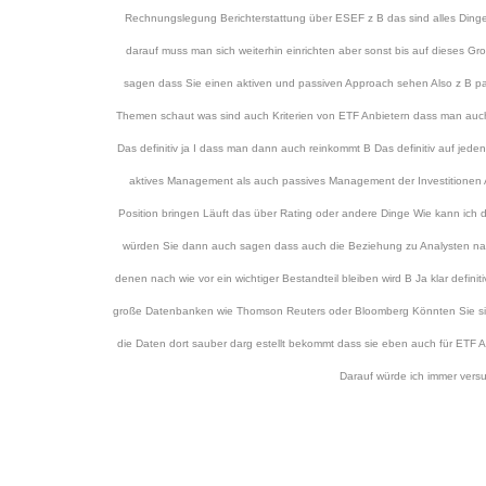
Rechnungslegung Berichterstattung über ESEF z B das sind alles Dinge
darauf muss man sich weiterhin einrichten aber sonst bis auf dieses Gr
sagen dass Sie einen aktiven und passiven Approach sehen Also z B pas
Themen schaut was sind auch Kriterien von ETF Anbietern dass man auch a
Das definitiv ja I dass man dann auch reinkommt B Das definitiv auf jeden 
aktives Management als auch passives Management der Investitionen Als
Position bringen Läuft das über Rating oder andere Dinge Wie kann ich di
würden Sie dann auch sagen dass auch die Beziehung zu Analysten nach w
denen nach wie vor ein wichtiger Bestandteil bleiben wird B Ja klar definit
große Datenbanken wie Thomson Reuters oder Bloomberg Könnten Sie sich
die Daten dort sauber darg estellt bekommt dass sie eben auch für ETF Anb
Darauf würde ich immer versu