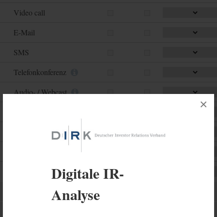
Video call
E-Mail
SMS
Telefonkonferenz
Audio- / Webcast
×
IR Videos
IR Blog
Massen E-Mails
Digitale IR-
Webinar
Analyse
Veranstaltungen
Externe Kommunikationsinhalte