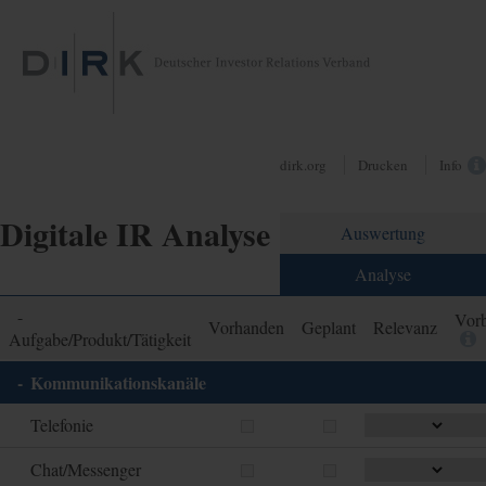
dirk.org
Drucken
Info
Digitale IR Analyse
Auswertung
Analyse
-
Vorb
Vorhanden
Geplant
Relevanz
Aufgabe/Produkt/Tätigkeit
Kommunikationskanäle
Telefonie
Chat/Messenger