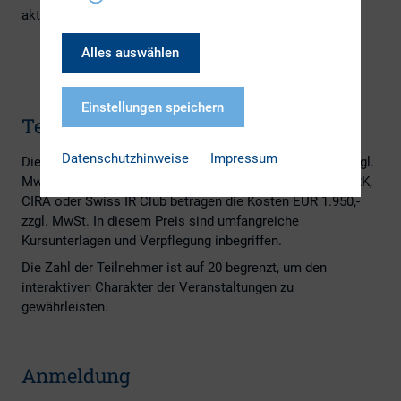
aktuell keine Termine.
Alles auswählen
Einstellungen speichern
Teilnahmegebühr
Datenschutzhinweise
Impressum
Die Kosten des Intensivseminars betragen EUR 2.490,- zzgl.
MwSt. Für Mitarbeiter von Mitgliedsunternehmen des DIRK,
CIRA oder Swiss IR Club betragen die Kosten EUR 1.950,-
zzgl. MwSt. In diesem Preis sind umfangreiche
Kursunterlagen und Verpflegung inbegriffen.
Die Zahl der Teilnehmer ist auf 20 begrenzt, um den
interaktiven Charakter der Veranstaltungen zu
gewährleisten.
Anmeldung