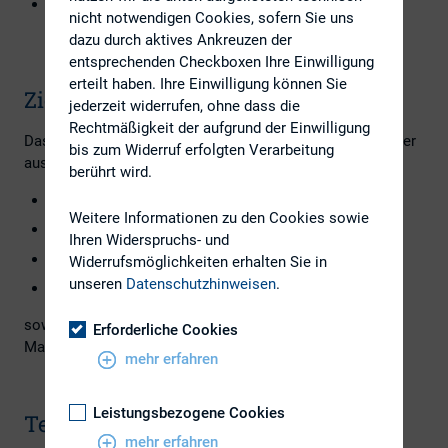
Bei Bedarf kann auf weitere Standards eingegangen
nicht notwendigen Cookies, sofern Sie uns
werden, z.B. Biologische Vielfalt und Ökosysteme,
dazu durch aktives Ankreuzen der
Arbeitskräfte in der Wertschöpfungskette, etc.
entsprechenden Checkboxen Ihre Einwilligung
erteilt haben. Ihre Einwilligung können Sie
Zielgruppe
jederzeit widerrufen, ohne dass die
Rechtmäßigkeit der aufgrund der Einwilligung
Das Intensivseminar richtet sich an Unternehmensvertreter
bis zum Widerruf erfolgten Verarbeitung
aus den Bereichen
berührt wird.
Investor Relations
Weitere Informationen zu den Cookies sowie
Nachhaltigkeit
Ihren Widerspruchs- und
Rechnungslegung / Accounting
Widerrufsmöglichkeiten erhalten Sie in
unseren
Datenschutzhinweisen
.
Risiko Management
sowie an Analysten, Investoren, Asset und Portfolio
Erforderliche Cookies
Manager.
mehr erfahren
Leistungsbezogene Cookies
Termine
mehr erfahren