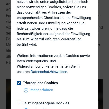
nutzen wir die unten aufgelisteten technisch
Anke ist Vice President Investor Relations der GRENKE
nicht notwendigen Cookies, sofern Sie uns
AG in Baden-Baden. Zuvor war sie in leitenden
dazu durch aktives Ankreuzen der
Funktionen für Demag Cranes, die GEA Group und über
entsprechenden Checkboxen Ihre Einwilligung
viele Jahre für die Gerresheimer tätig. Anke war
erteilt haben. Ihre Einwilligung können Sie
Vizepräsidentin des DIRK und über 10 Jahre im Vorstand
jederzeit widerrufen, ohne dass die
des Verbands engagiert. Sie studierte Germanistik und
Rechtmäßigkeit der aufgrund der Einwilligung
Politologie in Gießen und hält einen MBA der Nimbas
bis zum Widerruf erfolgten Verarbeitung
berührt wird.
Management School/Bradford University (UK). Darüber
hinaus hat sie einen Lehrauftrag an Deutschlands
Weitere Informationen zu den Cookies sowie
ältester Universität, der Ruprecht-Karls-Universität in
Ihren Widerspruchs- und
Heidelberg.
Widerrufsmöglichkeiten erhalten Sie in
unseren
Datenschutzhinweisen
.
Erforderliche Cookies
mehr erfahren
Leistungsbezogene Cookies