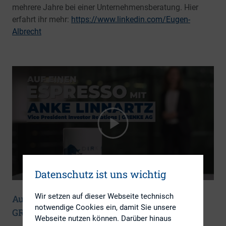
mehrere Jahre bei einer Unternehmensberatung. Hier
erfahrt ihr mehr:
https://www.linkedin.com/Eugen-
Albrecht
Datenschutz ist uns wichtig
Wir setzen auf dieser Webseite technisch
Auf einen Espresso mit … Anke Linnartz,
notwendige Cookies ein, damit Sie unsere
GRENKE AG
Webseite nutzen können. Darüber hinaus