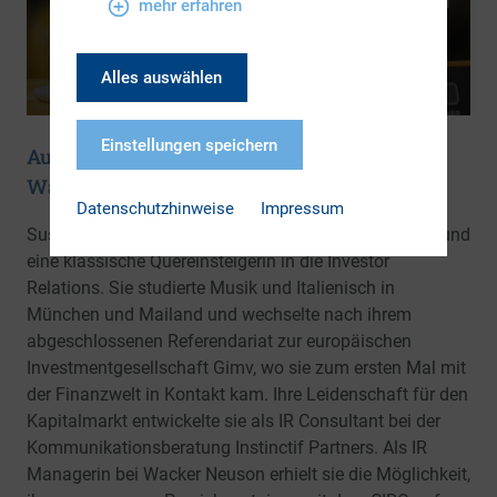
mehr erfahren
Alles auswählen
Einstellungen speichern
Auf einen Espresso mit … Susanne Rizzo,
Wacker Neuson
Datenschutzhinweise
Impressum
Susanne ist IR Managerin bei der Wacker Neuson SE und
eine klassische Quereinsteigerin in die Investor
Relations. Sie studierte Musik und Italienisch in
München und Mailand und wechselte nach ihrem
abgeschlossenen Referendariat zur europäischen
Investmentgesellschaft Gimv, wo sie zum ersten Mal mit
der Finanzwelt in Kontakt kam. Ihre Leidenschaft für den
Kapitalmarkt entwickelte sie als IR Consultant bei der
Kommunikationsberatung Instinctif Partners. Als IR
Managerin bei Wacker Neuson erhielt sie die Möglichkeit,