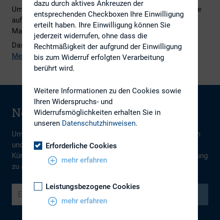
dazu durch aktives Ankreuzen der
Um den Newsletter wieder abzubestellen, klicken Sie bitte
entsprechenden Checkboxen Ihre Einwilligung
auf
newsletter@dirk.org
und senden die sich öffnende E-
erteilt haben. Ihre Einwilligung können Sie
Mail einfach ab. Vielen Dank.
jederzeit widerrufen, ohne dass die
Das Archiv vergangener Newsletter finden Sie in unserer
Rechtmäßigkeit der aufgrund der Einwilligung
Mediathek
.
bis zum Widerruf erfolgten Verarbeitung
berührt wird.
Weitere Informationen zu den Cookies sowie
Ihren Widerspruchs- und
Newsletter abonnieren
Widerrufsmöglichkeiten erhalten Sie in
unseren
Datenschutzhinweisen
.
Um sich zu registrieren, geben Sie Ihre E-Mail-Adresse ein
und drücken auf den Anmeldebutton. Sie erhalten dann in
Erforderliche Cookies
Kürze einen Bestätigungslink per E-Mail, um Ihre Anmeldung
mehr erfahren
zu aktivieren.
Leistungsbezogene Cookies
Absenden
mehr erfahren