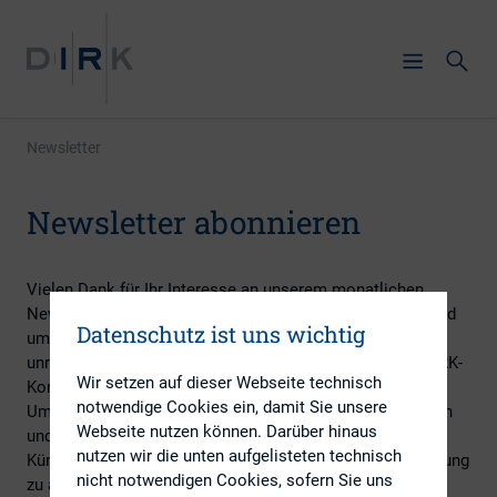
Newsletter
Newsletter abonnieren
Vielen Dank für Ihr Interesse an unserem monatlichen
Newsletter mit aktuellen und interessanten Beiträgen rund
Datenschutz ist uns wichtig
um Investor Relations. Darüber hinaus erhalten Sie in
unregelmäßigen Abständen Informationen zu unserer DIRK-
Wir setzen auf dieser Webseite technisch
Konferenz.
notwendige Cookies ein, damit Sie unsere
Um sich zu registrieren, geben Sie Ihre E-Mail-Adresse ein
Webseite nutzen können. Darüber hinaus
und drücken auf den Anmeldebutton. Sie erhalten dann in
nutzen wir die unten aufgelisteten technisch
Kürze einen Bestätigungslink per E-Mail, um Ihre Anmeldung
nicht notwendigen Cookies, sofern Sie uns
zu aktivieren.