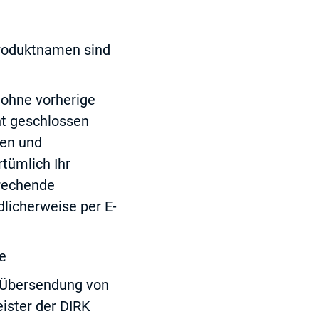
Produktnamen sind
ohne vorherige
ht geschlossen
gen und
rtümlich Ihr
rechende
dlicherweise per E-
ie
r Übersendung von
eister der DIRK