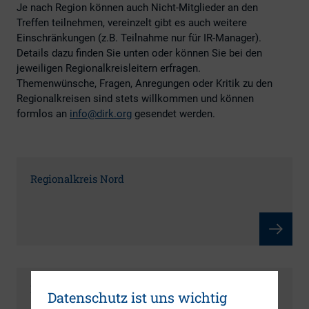
Je nach Region können auch Nicht-Mitglieder an den
Treffen teilnehmen, vereinzelt gibt es auch weitere
Einschränkungen (z.B. Teilnahme nur für IR-Manager).
Details dazu finden Sie unten oder können Sie bei den
jeweiligen Regionalkreisleitern erfragen.
Themenwünsche, Fragen, Anregungen oder Kritik zu den
Regionalkreisen sind stets willkommen und können
formlos an
info@dirk.org
gesendet werden.
Regionalkreis Nord
Regionalkreis Mitte
Datenschutz ist uns wichtig