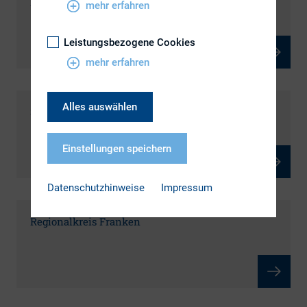
Regionalkreis Rhein-Main
mehr erfahren
Leistungsbezogene Cookies
mehr erfahren
Alles auswählen
Südwest
Einstellungen speichern
Datenschutzhinweise
Impressum
Regionalkreis Franken