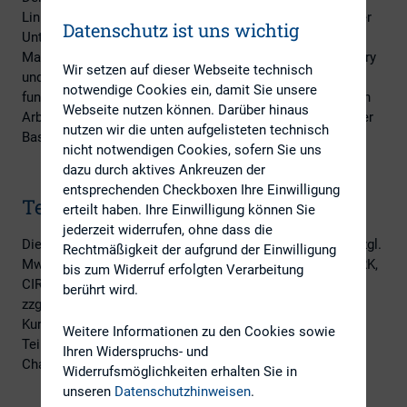
Linie an IR-Manager aktien- und/oder anleiheemittierender
Datenschutz ist uns wichtig
Unternehmen, aber auch an IR-Berater, zukünftige IR-
Manager, Mitarbeiter aus den Bereichen Finanzen, Treasury
Wir setzen auf dieser Webseite technisch
und Unternehmenskommunikation sowie an alle, die
notwendige Cookies ein, damit Sie unsere
fundiertes Wissen über Investor Relations in der täglichen
Webseite nutzen können. Darüber hinaus
Arbeit benötigen oder grundlegende Kenntnisse auf breiter
nutzen wir die unten aufgelisteten technisch
Basis erwerben wollen.
nicht notwendigen Cookies, sofern Sie uns
dazu durch aktives Ankreuzen der
entsprechenden Checkboxen Ihre Einwilligung
Teilnahmegebühr
erteilt haben. Ihre Einwilligung können Sie
jederzeit widerrufen, ohne dass die
Die Kosten des gesamten Kurses betragen EUR 1.900,- zzgl.
Rechtmäßigkeit der aufgrund der Einwilligung
MwSt. Für Mitarbeiter von Mitgliedsunternehmen des DIRK,
bis zum Widerruf erfolgten Verarbeitung
CIRA oder Swiss IR Club betragen die Kosten EUR 1.400,-
berührt wird.
zzgl. MwSt. In diesem Preis sind umfangreiche
Kursunterlagen und Verpflegung inbegriffen. Die Zahl der
Weitere Informationen zu den Cookies sowie
Teilnehmer ist auf 10 begrenzt, um den interaktiven
Ihren Widerspruchs- und
Charakter der Präsenzveranstaltungen zu gewährleisten.
Widerrufsmöglichkeiten erhalten Sie in
unseren
Datenschutzhinweisen
.