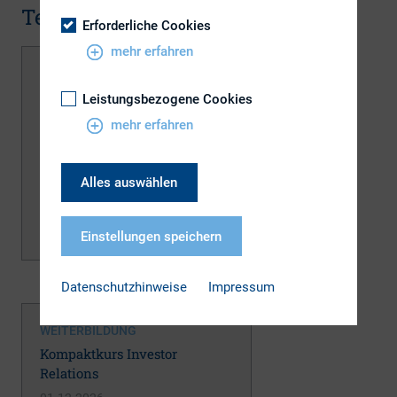
Termine
Erforderliche Cookies
mehr erfahren
WEITERBILDUNG
Kompaktkurs Investor
Leistungsbezogene Cookies
Relations
mehr erfahren
01.09.2026
Alles auswählen
Einstellungen speichern
3 freie Plätze
Datenschutzhinweise
Impressum
WEITERBILDUNG
Kompaktkurs Investor
Relations