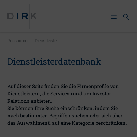
Analysten- und
Ressourcen
|
Dienstleister
Bilanzpressekonferenzen
Dienstleisterdatenbank
Geschäfts- und
Finanzberichte
Hauptversammlung
Auf dieser Seite finden Sie die Firmenprofile von
Dienstleistern, die Services rund um Investor
Investorensuche und -
Relations anbieten.
pflege
Sie können Ihre Suche einschränken, indem Sie
nach bestimmten Begriffen suchen oder sich über
IR-Agenturen
das Auswahlmenü auf eine Kategorie beschränken.
Meldepflichten