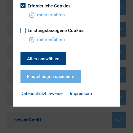
Erforderliche Cookies
KERN AG, Sprachendienste
mehr erfahren
Kirkow Consulting GmbH & Co KG
Leistungsbezogene Cookies
mehr erfahren
mms solutions gmbh
Alles auswählen
Montega AG
Einstellungen speichern
Datenschutzhinweise
Impressum
NetFederation GmbH
nexxar GmbH