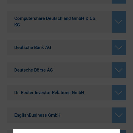
Computershare Deutschland GmbH & Co.
KG
Deutsche Bank AG
Deutsche Börse AG
Dr. Reuter Investor Relations GmbH
EnglishBusiness GmbH