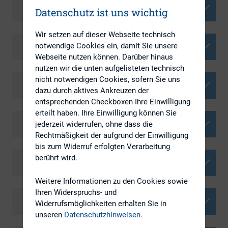
EQS Group GmbH
Datenschutz ist uns wichtig
Wir setzen auf dieser Webseite technisch
notwendige Cookies ein, damit Sie unsere
Extel Insights
Webseite nutzen können. Darüber hinaus
nutzen wir die unten aufgelisteten technisch
nicht notwendigen Cookies, sofern Sie uns
Fairvue Partners Ltd
dazu durch aktives Ankreuzen der
entsprechenden Checkboxen Ihre Einwilligung
erteilt haben. Ihre Einwilligung können Sie
Georgeson
jederzeit widerrufen, ohne dass die
Rechtmäßigkeit der aufgrund der Einwilligung
bis zum Widerruf erfolgten Verarbeitung
berührt wird.
igroup Internetagentur
Weitere Informationen zu den Cookies sowie
Ihren Widerspruchs- und
iron AG
Widerrufsmöglichkeiten erhalten Sie in
unseren
Datenschutzhinweisen
.