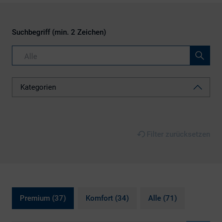
Nachhaltigkeit
Suchbegriff (min. 2 Zeichen)
Sonstiges
Website und Social
Media
Kategorien
Filter zurücksetzen
Premium (37)
Komfort (34)
Alle (71)