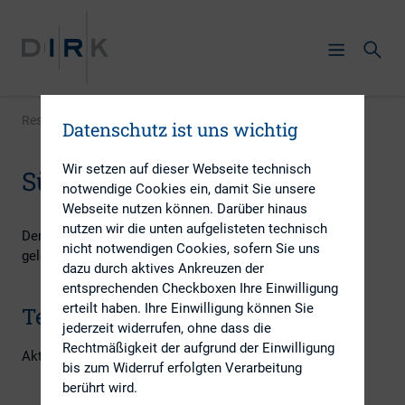
Ressourcen
|
Regionalkreise
|
Südwest
Datenschutz ist uns wichtig
Wir setzen auf dieser Webseite technisch
Südwest
notwendige Cookies ein, damit Sie unsere
Webseite nutzen können. Darüber hinaus
nutzen wir die unten aufgelisteten technisch
Der Regionalkreis Südwest wird von Johannes Bürkle
nicht notwendigen Cookies, sofern Sie uns
geleitet.
dazu durch aktives Ankreuzen der
entsprechenden Checkboxen Ihre Einwilligung
erteilt haben. Ihre Einwilligung können Sie
Termine
jederzeit widerrufen, ohne dass die
Rechtmäßigkeit der aufgrund der Einwilligung
Aktuell keine Termine vorhanden.
bis zum Widerruf erfolgten Verarbeitung
berührt wird.