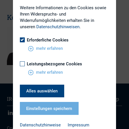
Weitere Informationen zu den Cookies sowie
Ihren Widerspruchs- und
Kontakt
Widerrufsmöglichkeiten erhalten Sie in
unseren
Datenschutzhinweisen
.
Johannes Buerkle
Erforderliche Cookies
+49 (6227) 77 01 57
j.buerkle
@sap.com
mehr erfahren
Leistungsbezogene Cookies
mehr erfahren
Alles auswählen
IR-Wissen
Kontakt
Newsletter
Sitemap
Einstellungen speichern
Datenschutzhinweise
Impressum
Cookie Einstellungen
|
Datenschutz
|
Disclaimer
|