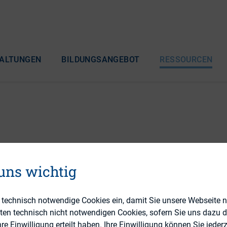
ALTUNGEN
BILDUNGSANGEBOT
RESSOURCEN
kreis Franken
 uns wichtig
haben, diesen Regionalkreis zu leiten, melden Sie s
e technisch notwendige Cookies ein, damit Sie unsere Webseite 
(
hbauschatz@dirk.org
).
eten technisch nicht notwendigen Cookies, sofern Sie uns dazu 
 Einwilligung erteilt haben. Ihre Einwilligung können Sie jederz