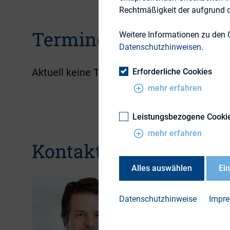
Rechtmäßigkeit der aufgrund de
Termine
Weitere Informationen zu den 
Datenschutzhinweisen
.
Aktuell keine Termine vorhanden.
Erforderliche Cookies
mehr erfahren
Leistungsbezogene Cooki
mehr erfahren
Kontakt
Alles auswählen
Ei
Hannes 
Datenschutzhinweise
Impr
Referent
+49 (69) 