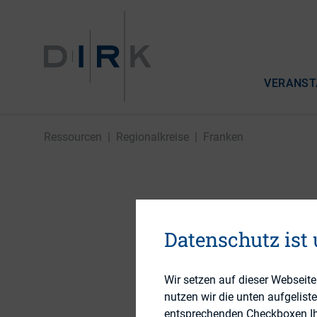
VERANST
Ressourcen
|
Regionalkreise
|
Franken
Regional
Datenschutz ist
Wenn Sie Interesse 
Wir setzen auf dieser Webseit
Hannes Bauschatz 
nutzen wir die unten aufgelist
entsprechenden Checkboxen Ihre