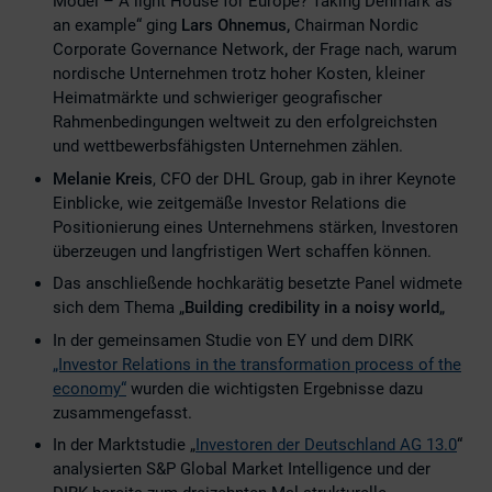
Model – A light House for Europe? Taking Denmark as
an example“ ging
Lars Ohnemus,
Chairman Nordic
Corporate Governance Network
,
der Frage nach, warum
nordische Unternehmen trotz hoher Kosten, kleiner
Heimatmärkte und schwieriger geografischer
Rahmenbedingungen weltweit zu den erfolgreichsten
und wettbewerbsfähigsten Unternehmen zählen.
Melanie Kreis
, CFO der DHL Group, gab in ihrer Keynote
Einblicke, wie zeitgemäße Investor Relations die
Positionierung eines Unternehmens stärken, Investoren
überzeugen und langfristigen Wert schaffen können.
Das anschließende hochkarätig besetzte Panel widmete
sich dem Thema „
Building credibility in a noisy world
„
In der gemeinsamen Studie von EY und dem DIRK
„Investor Relations in the transformation process of the
economy“
wurden die wichtigsten Ergebnisse dazu
zusammengefasst.
In der Marktstudie „
Investoren der Deutschland AG 13.0
“
analysierten S&P Global Market Intelligence und der