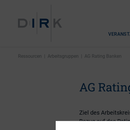
VERANST
Ressourcen
|
Arbeitsgruppen
|
AG Rating Banken
AG Ratin
Ziel des Arbeitskre
Bezug auf das Rati
Fremdkapitalemissi