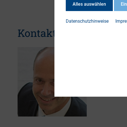
Alles auswählen
Ei
Datenschutzhinweise
Impr
Kontakt
Markus 
Leiter Arbeit
+49 (69) 
markus.s