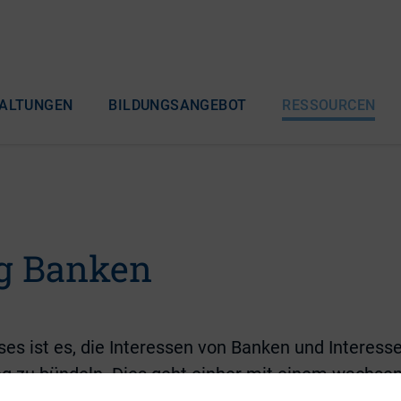
ALTUNGEN
BILDUNGSANGEBOT
RESSOURCEN
g Banken
ises ist es, die Interessen von Banken und Interes
ng zu bündeln. Dies geht einher mit einem wachs
onen, der zunehmenden Abhängigkeit von Ratings