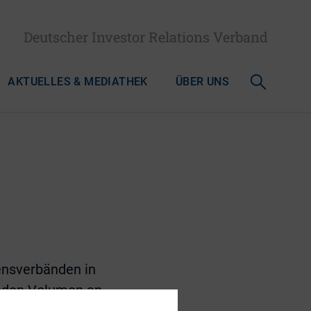
Deutscher Investor Relations Verband
AKTUELLES & MEDIATHEK
ÜBER UNS
sensverbänden in
enden Volumen an
 und den