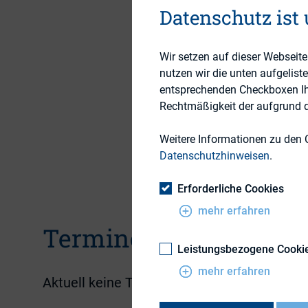
Datenschutz ist
besonderen Spezifik
Grundlage unserer 
Wir setzen auf dieser Webseit
darüber. Änderungen
nutzen wir die unten aufgelist
Ratingagenturen au
entsprechenden Checkboxen Ihre
ratingrelevante Asp
Rechtmäßigkeit der aufgrund de
bei unseren Treffen
Weitere Informationen zu den 
Aufbau eines Netzw
Datenschutzhinweisen
.
Zusammenkünfte.
Erforderliche Cookies
mehr erfahren
Termine
Leistungsbezogene Cooki
mehr erfahren
Aktuell keine Termine vorhanden.