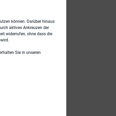
 die Diskussion
nutzen können. Darüber hinaus
Sichtweise der
durch aktives Ankreuzen der
ganz klassische
eit widerrufen, ohne dass die
an Banken spielen
wird.
nnenlernen und der
rhalten Sie in unseren
er