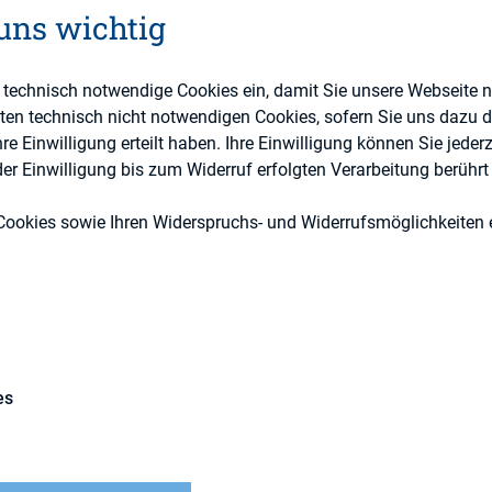
 uns wichtig
a von Banken in Bezug auf die Passiv-Seite.
Treffen sind thematische Vorträge zum Rating und
e technisch notwendige Cookies ein, damit Sie unsere Webseite 
 in den Methoden zur Ermittlung der Ratings, die 
eten technisch nicht notwendigen Cookies, sofern Sie uns dazu 
f Themen wie ESG und Digitalisierung, aber auch 
 Einwilligung erteilt haben. Ihre Einwilligung können Sie jederz
ekte wie Profitabilität und Kapitalanforderungen 
r Einwilligung bis zum Widerruf erfolgten Verarbeitung berührt 
 eine große Rolle. Zudem ist das gegenseitige Ke
Cookies sowie Ihren Widerspruchs- und Widerrufsmöglichkeiten e
erks eine nicht unwesentliche Komponente unser
es