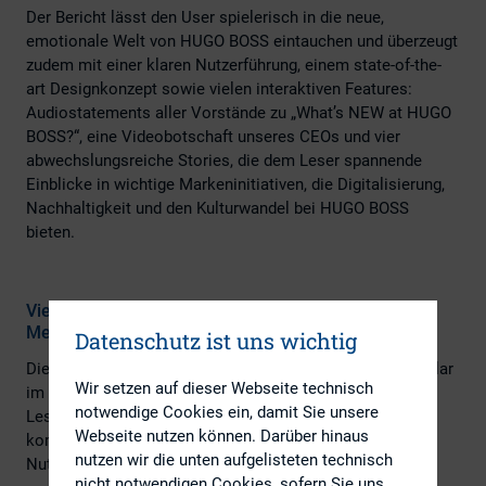
Der Bericht lässt den User spielerisch in die neue,
emotionale Welt von HUGO BOSS eintauchen und überzeugt
zudem mit einer klaren Nutzerführung, einem state-of-the-
art Designkonzept sowie vielen interaktiven Features:
Audiostatements aller Vorstände zu „What’s NEW at HUGO
BOSS?“, eine Videobotschaft unseres CEOs und vier
abwechslungsreiche Stories, die dem Leser spannende
Einblicke in wichtige Markeninitiativen, die Digitalisierung,
Nachhaltigkeit und den Kulturwandel bei HUGO BOSS
bieten.
Vielseitige Features schaffen echten digitalen
Mehrwert
Datenschutz ist uns wichtig
Die Bedürfnisse unserer User stehen bei allen Features klar
Wir setzen auf dieser Webseite technisch
im Vordergrund: Intuitive Themenfilter, kapitelspezifische
notwendige Cookies ein, damit Sie unsere
Lesevorschläge, eine interaktive Strategiegrafik sowie
Webseite nutzen können. Darüber hinaus
komfortable Vorjahresvergleiche sorgen für das perfekte
nutzen wir die unten aufgelisteten technisch
Nutzererlebnis und bieten echten digitalen Mehrwert.
nicht notwendigen Cookies, sofern Sie uns