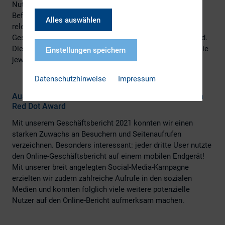
Nutzungsdaten liefert eine integrierte Stakeholder-
Befragung spannende Insights zur Bestimmung der
Alles auswählen
relevantesten Usergruppen und zeigt auf, welche
Geschäftsberichtsthemen von besonderem Interesse sind.
Dies ermöglicht es uns, Inhalte künftig noch besser auf die
Einstellungen speichern
jeweilige Zielgruppe zuzuschneiden.
Datenschutzhinweise
Impressum
Auszeichnung des Online-Geschäftsberichts mit dem
Red Dot Award
Mit unserem Geschäftsbericht 2021 konnten wir einen
starken Zuwachs an Besuchern und Seitenaufrufen
verzeichnen. Besonders interessant: jeder dritte User nutzte
den Online-Geschäftsbericht auf einem mobilen Endgerät!
Mit unserer breit angelegten Social-Media-Kampagne
erzielten wir zudem zahlreiche Aufrufe in den sozialen
Medien und konnten folglich viele weitere potenzielle
Nutzer auf den Online-Bericht aufmerksam machen.