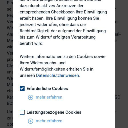
Eine weitere Besonderheit des digitalen Berichts liegt in
dazu durch aktives Ankreuzen der
seiner starken Vernetzung: Wir bei HUGO BOSS verstehen
entsprechenden Checkboxen Ihre Einwilligung
Reporting als kontinuierliche, über die eigentliche
erteilt haben. Ihre Einwilligung können Sie
Veröffentlichung hinausgehende Netzwerkkommunikation.
jederzeit widerrufen, ohne dass die
Wir verfolgen deshalb einen konsequenten Multichannel-
Rechtmäßigkeit der aufgrund der Einwilligung
Ansatz. So sorgte insbesondere eine breit angelegte Social-
bis zum Widerruf erfolgten Verarbeitung
Media-Kampagne auf LinkedIn und Twitter, mit deren Hilfe
berührt wird.
wir Report-Postings auch in den Monaten nach der
Veröffentlichung aktiv steuerten, mit vielen eigens dafür
Weitere Informationen zu den Cookies sowie
produzierten Kurzvideos für große Aufmerksamkeit.
Ihren Widerspruchs- und
Gleichzeitig haben wir den Bericht aktiv mit sämtlichen
Widerrufsmöglichkeiten erhalten Sie in
unserer internen Plattformen wie etwa unserer Corporate
unseren
Datenschutzhinweisen
.
Website, dem Intranet oder der globalen HUGO BOSS
Mitarbeiter-App verknüpft. Darüber hinaus haben wir mit
Erforderliche Cookies
einer eigens für den Bericht initiierten Google-Ads-
mehr erfahren
Kampagne die Reichweite und Aufmerksamkeit in für HUGO
BOSS relevanten Märkten zusätzlich erhöht.
Um den Kommunikationserfolg unseres Berichts sichtbar
Leistungsbezogene Cookies
zu machen haben wir die Messbarkeit konsequent
mehr erfahren
optimiert. Neben der Erhebung umfangreicher