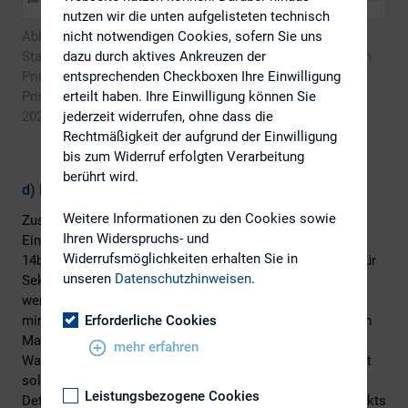
nutzen wir die unten aufgelisteten technisch
nicht notwendigen Cookies, sofern Sie uns
Abbildung 2 Anzahl gelisteter Unternehmen im Prime
dazu durch aktives Ankreuzen der
Standard: Quelle: (EQS, Analyse der Ad-hoc-Meldungen im
entsprechenden Checkboxen Ihre Einwilligung
Prime Standard, 2023; EQS, Ad-hoc-Meldungen 2021; EQS
erteilt haben. Ihre Einwilligung können Sie
Prime Standard, 2021; EQS, Analyse Ad-hoc-Meldungen
jederzeit widerrufen, ohne dass die
2023, 2024)
Rechtmäßigkeit der aufgrund der Einwilligung
bis zum Widerruf erfolgten Verarbeitung
berührt wird.
d) Neue Prospektformate
Weitere Informationen zu den Cookies sowie
Zusätzliche Erleichterungen für Emittenten soll die
Ihren Widerspruchs- und
Einführung neuer Prospektformate bringen. So sieht Art.
Widerrufsmöglichkeiten erhalten Sie in
14b ProspektVO-E einen sog. EU Follow-on Prospectus für
unseren
Datenschutzhinweisen
.
Sekundäremissionen vor, der von Emittenten genutzt
werden kann, deren Wertpapiere ununterbrochen seit
Erforderliche Cookies
mindestens 18 Monaten zum Handel an einem regulierten
Markt zugelassen oder in den Handel an einem KMU-
mehr erfahren
Wachstumsmarkt einbezogen sind. Der EU-Folgeprospekt
soll im Grundsatz maximal 50 DIN-A4-Seiten umfassen.
Leistungsbezogene Cookies
Details zu Aufbau, Format und Inhalt des EU-Folgeprospekts