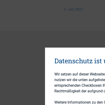
2. Juni 2022
Hand aufs Herz, was 
Datenschutz ist
fängt den Wurm“ ode
Wenn Sie sich (ehrl
Hinweis besonders
Wir setzen auf dieser Webseit
nutzen wir die unten aufgelist
Die
Registrierung
z
entsprechenden Checkboxen Ihre
folgenden
Registrie
Rechtmäßigkeit der aufgrund de
Also melden Sie sic
Weitere Informationen zu den 