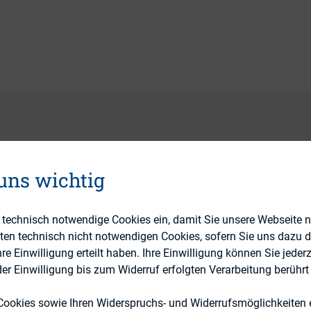
trifft auf Sie bei der Einhaltung von Fristen zu: „
 uns wichtig
r doch eher „Besser spät, als nie“?
icherweise) zur zweiten Kategorie zählen, sollten 
 aufmerksam lesen:
e technisch notwendige Cookies ein, damit Sie unsere Webseite 
eten technisch nicht notwendigen Cookies, sofern Sie uns dazu 
ur 25. DIRK-Konferenz ist noch bis zum
14. Juni, 12
 Einwilligung erteilt haben. Ihre Einwilligung können Sie jederz
rungslink
möglich
.
r Einwilligung bis zum Widerruf erfolgten Verarbeitung berührt 
h gleich an, damit es für Sie nicht heißt: „Wer zu 
Cookies sowie Ihren Widerspruchs- und Widerrufsmöglichkeiten e