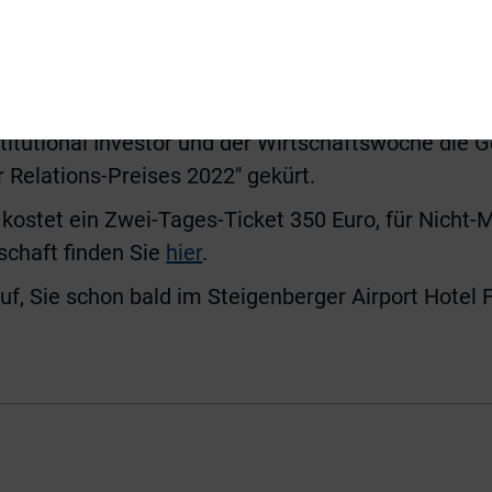
e Vorträge wieder von einer Fachausstellung. Die 
en bieten ausreichend Gelegenheit alte und neue
eierlichen Abschluss werden beim gesetzten Gala-D
titutional Investor und der Wirtschaftswoche die 
 Relations-Preises 2022″ gekürt.
 kostet ein Zwei-Tages-Ticket 350 Euro, für Nicht-M
dschaft finden Sie
hier
.
uf, Sie schon bald im Steigenberger Airport Hotel