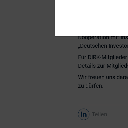
Begleitet werden di
Abendveranstaltung
pflegen. Und zum f
Kooperation mit Ins
„Deutschen Investor
Für DIRK-Mitglieder
Details zur Mitglie
Wir freuen uns dara
zu dürfen.
Teilen