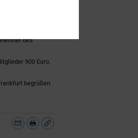
beiden
 Kontakte zu
inner in
Gewinner des
itglieder 900 Euro.
 Frankfurt begrüßen