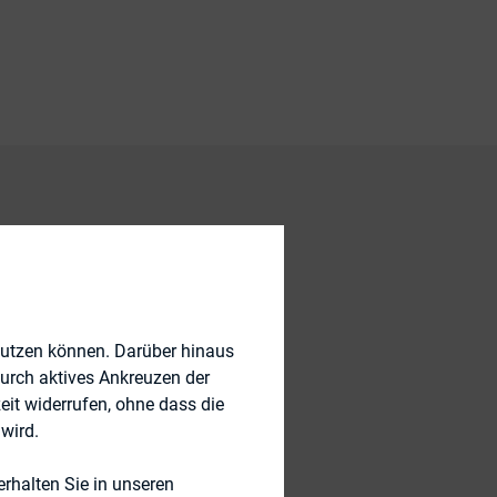
Der frühe Vogel
Sie den folgenden
nutzen können. Darüber hinaus
durch aktives Ankreuzen der
 Uhr
unter dem
eit widerrufen, ohne dass die
wird.
spät kommt, den
rhalten Sie in unseren