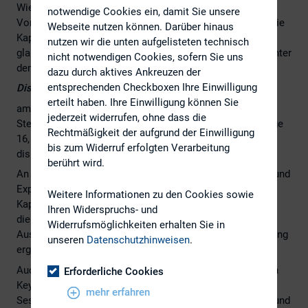
Wie Investor Relations diese sich ständig wechselnden
notwendige Cookies ein, damit Sie unsere
Voraussetzungen einschätzen und einordnen und dabei die
Webseite nutzen können. Darüber hinaus
Kapitalmarktstory des eigenen Unternehmens weiterhin
nutzen wir die unten aufgelisteten technisch
glaubhaft und nachhaltig vermitteln können, wollen wir unter
nicht notwendigen Cookies, sofern Sie uns
dem Motto
dazu durch aktives Ankreuzen der
entsprechenden Checkboxen Ihre Einwilligung
Disruptive Zeiten – IR gibt Orientierung
erteilt haben. Ihre Einwilligung können Sie
am
19. und 20. Juni 2023 auf der 26. DIRK-Konferenz
im
jederzeit widerrufen, ohne dass die
Steigenberger Airport Hotel Frankfurt (Unterschweinstiege
Rechtmäßigkeit der aufgrund der Einwilligung
16, 60549 Frankfurt am Main) mit Ihnen gemeinsam
bis zum Widerruf erfolgten Verarbeitung
diskutieren.
berührt wird.
An zwei abwechslungsreichen Tagen geben Expertinnen und
Experten aus betroffenen Unternehmen und anderen
Weitere Informationen zu den Cookies sowie
Kapitalmarktintermediären Insights aus erster Hand, was
Ihren Widerspruchs- und
dies für ihre tägliche Arbeit bedeutet und welche
Widerrufsmöglichkeiten erhalten Sie in
Auswirkungen sich daraus auf die strategische Ausrichtung
unseren
Datenschutzhinweisen
.
ergeben.
Auch in diesem Jahr stehen neben hochkarätig besetzten
Erforderliche Cookies
Keynotes und Panel-Diskussionen parallele Workshop-
mehr erfahren
Sessions und Case Studies zu den aktuellsten Themen rund