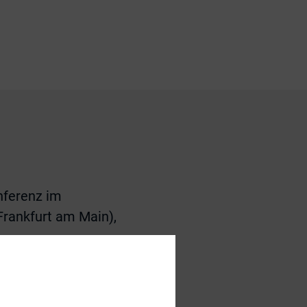
nferenz im
Frankfurt am Main),
enen Unternehmens