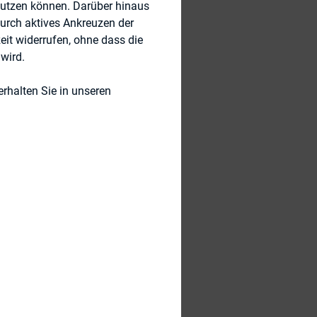
edingungen
nutzen können. Darüber hinaus
durch aktives Ankreuzen der
eit widerrufen, ohne dass die
notesprecher am
wird.
r GRENKE AG,
rhalten Sie in unseren
otenzial der Short
greich verteidigt
 IR-Verantwortlichen
ese künftig ganz
fficer bei Legal &
tag eine
onen,
hemen rund um
rträge wieder von
eichend Gelegenheit