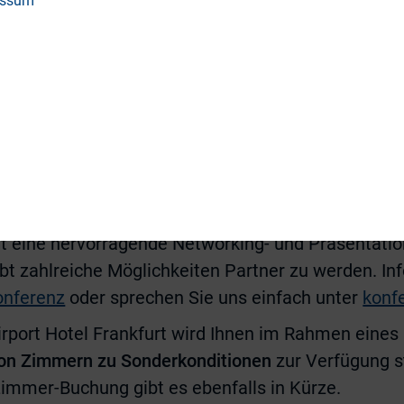
essum
akte zu pflegen. Und zum feierlichen Abschluss w
ner die Gewinner des „Deutschen Investor Relation
ur DIRK-Konferenz ist
ab kommenden Donnerstag, 2
 möglich.
 kostet ein Zwei-Tages-Ticket 390 Euro, für Nicht-M
dschaft finden Sie
hier
.
t eine hervorragende Networking- und Präsentation
t zahlreiche Möglichkeiten Partner zu werden. Inf
onferenz
oder sprechen Sie uns einfach unter
konf
irport Hotel Frankfurt wird Ihnen im Rahmen eines
on
Zimmern zu Sonderkonditionen
zur Verfügung s
Zimmer-Buchung gibt es ebenfalls in Kürze.