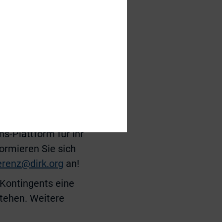
erden beim
s-Preises 2023″
7. April 2023
auf
itglieder 990 Euro.
s-Plattform für Ihr
ormieren Sie sich
erenz@dirk.org
an!
 Kontingents eine
tehen. Weitere