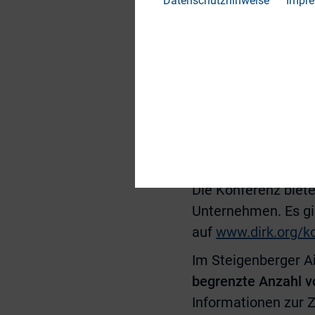
Datenschutzhinweise
Impr
alte und neue Kont
gesetzten Gala-Din
gekürt.
Die Registrierung z
der DIRK-Webseite
Für DIRK-Mitglieder
Details zur Mitglie
Die Konferenz biete
Unternehmen. Es gib
auf
www.dirk.org/k
Im Steigenberger A
begrenzte Anzahl v
Informationen zur 