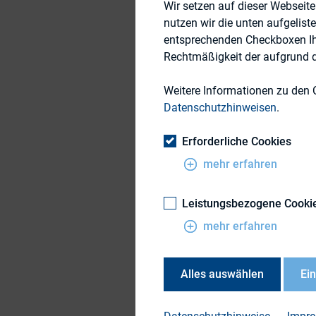
auch unter sich st
Wir setzen auf dieser Webseit
nutzen wir die unten aufgelist
glaubhaft und nachh
entsprechenden Checkboxen Ihre
Wenn jemand von di
Rechtmäßigkeit der aufgrund de
ersten Konferenzta
Weitere Informationen zu den 
beschreibt in seine
Datenschutzhinweisen
.
Attacke, gegen die 
hat, erlebte. In se
Erforderliche Cookies
in solchen graviere
mehr erfahren
bewusst wahrnehme
Leistungsbezogene Cooki
Neben Dr. Hirsch am
mehr erfahren
General Investmen
weitere hochkaräti
parallele Workshop
Alles auswählen
Ei
Investor Relations 
einer Fachausstell