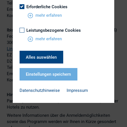
Tel.: +49 511 95660
Erforderliche Cookies
Email:
H1631@accor.com
mehr erfahren
Kontingent abrufbar bis 02.09.2021
Ibis Hotel Hannover Medical Park (ca. 10 Minuten zu Fuß)
Leistungsbezogene Cookies
Feodor-Lynen-Str. 1
mehr erfahren
30625 Hannover
Link
zur Webseite
EZ 101 € inkl. Frühstück
Alles auswählen
DZ 123 € inkl. Frühstück
Tel.: +49 511 95670
Email:
H1632@accor.com
Einstellungen speichern
Kontingent abrufbar bis 02.09.2021
Datenschutzhinweise
Impressum
Hinweis
: Am 01.10.2021 gibt es direkt vor Ort keine
Parkmöglichkeiten. Wir empfehlen daher die Parkplätze der
Hotels zu nutzen.
Weitere Informationen über die Anmeldemöglichkeiten
sowie das Programm werden wir Ihnen in Kürze gesondert