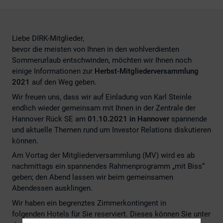
Liebe DIRK-Mitglieder,
bevor die meisten von Ihnen in den wohlverdienten
Sommerurlaub entschwinden, möchten wir Ihnen noch
einige Informationen zur
Herbst-Mitgliederversammlung
2021
auf den Weg geben.
Wir freuen uns, dass wir auf Einladung von Karl Steinle
endlich wieder gemeinsam mit Ihnen in der Zentrale der
Hannover Rück SE am
01.10.2021 in Hannover
spannende
und aktuelle Themen rund um Investor Relations diskutieren
können.
Am Vortag der Mitgliederversammlung (MV) wird es ab
nachmittags ein spannendes Rahmenprogramm „mit Biss“
geben; den Abend lassen wir beim gemeinsamen
Abendessen ausklingen.
Wir haben ein begrenztes Zimmerkontingent in
folgenden Hotels für Sie reserviert. Dieses können Sie unter