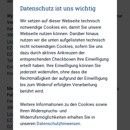
dem Stichwort „
DIRK Mitgliederversammlung
“ abrufen:
Datenschutz ist uns wichtig
Wyndham Hannover Atrium Hotel (ca. 5 Minuten zu Fuß zur
Wir setzen auf dieser Webseite technisch
Veranstaltung)
notwendige Cookies ein, damit Sie unsere
Karl-Wiechert-Allee 68
Webseite nutzen können. Darüber hinaus
30625 Hannover
nutzen wir die unten aufgelisteten technisch
Link
zur Webseite
nicht notwendigen Cookies, sofern Sie uns
EZ 90 € inkl. Frühstück
dazu durch aktives Ankreuzen der
DZ 103 € inkl. Frühstück
entsprechenden Checkboxen Ihre Einwilligung
Tel.: +49 511 54 070
erteilt haben. Ihre Einwilligung können Sie
Email:
info@wyndhamhannover.com
jederzeit widerrufen, ohne dass die
Kontingent abrufbar bis 15.08.2021
Rechtmäßigkeit der aufgrund der Einwilligung
bis zum Widerruf erfolgten Verarbeitung
Mercure Hotel Hannover Medical Park (ca. 10 Minuten zu
berührt wird.
Fuß)
Feodor-Lynen-Str. 1
Weitere Informationen zu den Cookies sowie
30625 Hannover
Ihren Widerspruchs- und
Link
zur Webseite
Widerrufsmöglichkeiten erhalten Sie in
EZ 118 € inkl. Frühstück
unseren
Datenschutzhinweisen
.
DZ 146 € inkl. Frühstück