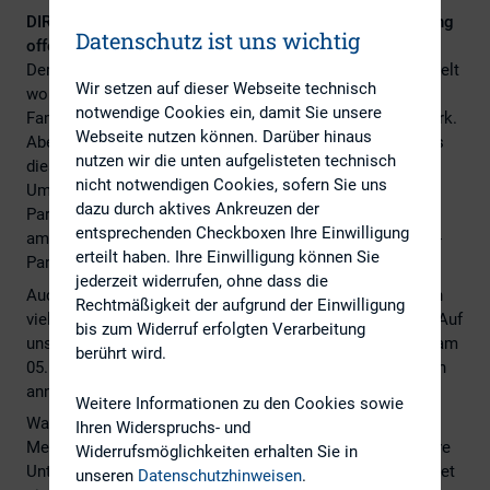
DIRK-Mitgliederversammlung Frühjahr 2021: Registrierung
Datenschutz ist uns wichtig
offen
Der Jahreswechsel 2020/2021 wurde vielerorts auf der Welt
Wir setzen auf dieser Webseite technisch
wohl eher unspektakulär zelebriert – im engsten
notwendige Cookies ein, damit Sie unsere
Familien/Freundeskreis, ohne große Party, ohne Feuerwerk.
Webseite nutzen können. Darüber hinaus
Aber sicherlich mit dem großen einigenden Wunsch, dass
nutzen wir die unten aufgelisteten technisch
diese Pandemie endlich ein Ende haben möge!
nicht notwendigen Cookies, sofern Sie uns
Umso unruhiger ist die Lage auf dem weltpolitischen
dazu durch aktives Ankreuzen der
Parkett. Der vollzogene Brexit und seine Folgen, die US-
entsprechenden Checkboxen Ihre Einwilligung
amerikanische Regierungskrise und natürlich die Corona-
erteilt haben. Ihre Einwilligung können Sie
Pandemie.
jederzeit widerrufen, ohne dass die
Auch für den Kapitalmarkt hat das noch junge Jahr schon
Rechtmäßigkeit der aufgrund der Einwilligung
viele Herausforderungen parat, die es zu bewältigen gilt. Auf
bis zum Widerruf erfolgten Verarbeitung
unserer diesjährigen Frühjahres-Mitgliederversammlung am
berührt wird.
05. März 2021 werden wir uns diesen brennenden Themen
annehmen.
Weitere Informationen zu den Cookies sowie
Was bedeuten die Änderungen der DAX Index-
Ihren Widerspruchs- und
Methodologie? Welche Vergütungssysteme stellen andere
Widerrufsmöglichkeiten erhalten Sie in
Unternehmen zur Abstimmung nach ARUG II? Wie gestaltet
unseren
Datenschutzhinweisen
.