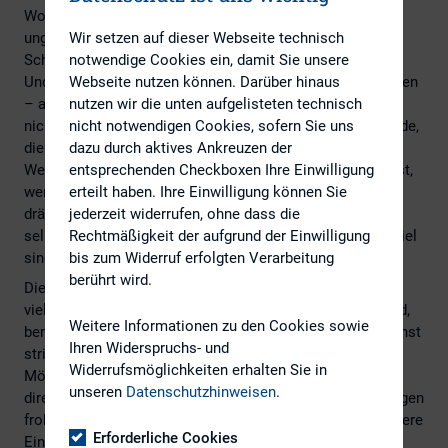
Worte für das Geschehen, das man am liebsten
ungeschehen machen möchte. Manchmal sagt beredtes
Wir setzen auf dieser Webseite technisch
Schweigen mehr als viele Worte.
notwendige Cookies ein, damit Sie unsere
Und doch sind wir alle Kommunikatoren. Wir müssen reden
Webseite nutzen können. Darüber hinaus
– auch, wenn wir eigentlich nichts zu sagen haben. Oder
nutzen wir die unten aufgelisteten technisch
nichts sagen wollen, oder können. Wenn uns die Umstände,
nicht notwendigen Cookies, sofern Sie uns
die Regulierung, möglicherweise auch die
dazu durch aktives Ankreuzen der
Wettbewerbssituation zum Schweigen verdammen. Selbst,
entsprechenden Checkboxen Ihre Einwilligung
wenn Stakeholder Fragen haben, sie uns auf Antwort
erteilt haben. Ihre Einwilligung können Sie
drängen. Selbst, wenn es keine Antwort gibt, weil wir sie
jederzeit widerrufen, ohne dass die
selbst nicht kennen, oder weil zu viele Unbekannte im Spiel
Rechtmäßigkeit der aufgrund der Einwilligung
sind.
bis zum Widerruf erfolgten Verarbeitung
berührt wird.
Die jährliche Hauptversammlung ist ein Format, bei dem
viele viel reden. Alle, die mit der Organisation betraut sind,
Weitere Informationen zu den Cookies sowie
bemühen sich, die Komplexität der Veranstaltung möglichst
Ihren Widerspruchs- und
stringent zu strukturieren. In Ermangelung sonstiger
Widerrufsmöglichkeiten erhalten Sie in
Möglichkeiten, mit den Unternehmenslenkern in den
unseren
Datenschutzhinweisen
.
direkten Kontakt zu treten, sind die Teilnehmenden hingegen
froh um jeden Redebeitrag, der ihnen die Chance auf weitere
Erforderliche Cookies
Einsichten ins Unternehmensgeschehen bietet. Dabei