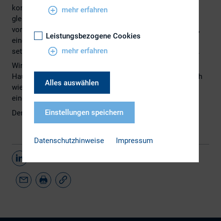
konkurrierende Interessen unter einen Hut zu bringen,
mehr erfahren
gleicht der Quadratur des Kreises. Der diese Woche
vorgelegte Regierungsentwurf verpasst leider die Chance,
Leistungsbezogene Cookies
einen praktikablen und rechtssicheren Rahmen zu
mehr erfahren
setzen, der die Interessen aller Beteiligten berücksichtigt.
Wir haben Ihnen Beiträge zum neuen
Hauptversammlungsgesetz zusammengestellt – wie auch
Alles auswählen
wieder zu vielen anderen Themen – und wünschen Ihnen
eine interessante Lektüre.
Einstellungen speichern
Den April-Newsletter finden Sie
hier
.
Datenschutzhinweise
Impressum
Teilen