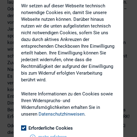
lautet: Der Monat ist ‘rum, es darf wieder gepichelt werden.
Wir setzen auf dieser Webseite technisch
Oder man belässt es dabei und bleibt weiterhin abstinent –
notwendige Cookies ein, damit Sie unsere
der Gesundheit zuliebe. Das Prinzip lässt sich jedenfalls
Webseite nutzen können. Darüber hinaus
vortrefflich ausbauen: Wie wäre es nach dem trockenen
nutzen wir die unten aufgelisteten technisch
Januar mit einem Schoko-freien Februar? Oder einem
nicht notwendigen Cookies, sofern Sie uns
sportlichen März? Keine Sorge, dies sind nicht die
dazu durch aktives Ankreuzen der
kommenden Mottos des DIRK-Newsletter. Dennoch haben
entsprechenden Checkboxen Ihre Einwilligung
wir uns als guten Vorsatz eines vorgenommen: Weniger
erteilt haben. Ihre Einwilligung können Sie
schlechte Laune durch schlechte Nachrichten! Wir sind mit
jederzeit widerrufen, ohne dass die
Zuversicht ins neue Jahr gestartet, auch wenn die
Rechtmäßigkeit der aufgrund der Einwilligung
Nachrichtenlage nicht eben immer rosig ist.
bis zum Widerruf erfolgten Verarbeitung
Es gibt so viele positive Entwicklungen, auf die der Blick
berührt wird.
versperrt bleibt, wenn man sich immer nur auf Negatives
konzentriert. Dabei gibt es doch auch tolle neue
Weitere Informationen zu den Cookies sowie
Entwicklungen, überzeugende Erfindungen oder einfach
Ihren Widerspruchs- und
Dinge, die beständig richtig gut funktionieren.
Widerrufsmöglichkeiten erhalten Sie in
Beispielsweise der MDAX: Wer hätte gedacht, dass dieses
unseren
Datenschutzhinweisen
.
Erfolgsmodell erst 30 Jahre alt ist. Also jünger als der DIRK!
Oder der Einsatz von KI. Während viele noch zögern, der KI
Erforderliche Cookies
die Beantwortung von Fragen auf der Hauptversammlung