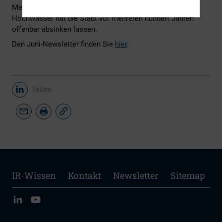
Meeresspiegel. Erst die Bautätigkeit zum Schutz vor
Hochwasser hat die Stadt vor mehreren hundert Jahren
offenbar absinken lassen.
Den Juni-Newsletter finden Sie
hier
.
Teilen
IR-Wissen
Kontakt
Newsletter
Sitemap