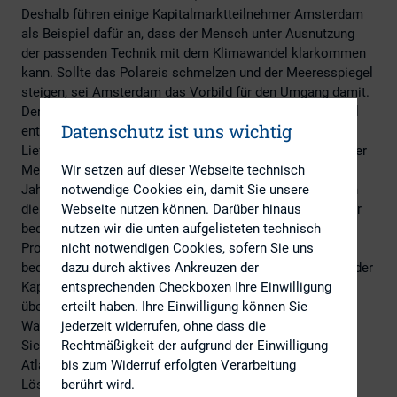
Deshalb führen einige Kapitalmarktteilnehmer Amsterdam
als Beispiel dafür an, dass der Mensch unter Ausnutzung
der passenden Technik mit dem Klimawandel klarkommen
kann. Sollte das Polareis schmelzen und der Meeresspiegel
steigen, sei Amsterdam das Vorbild für den Umgang damit.
Der ganze ESG-Hype lenke ihrer Ansicht nach nur von viel
Datenschutz ist uns wichtig
entscheidenderen Themen wie Inflation, Zinsen und
Lieferengpässen ab. Mittels neuer Technologien könne der
Mensch demnach selbst dann überleben, falls in hundert
Wir setzen auf dieser Webseite technisch
Jahren Miami unter Wasser stehe. Nun nimmt vermutlich
notwendige Cookies ein, damit Sie unsere
die Bevölkerung Amsterdams, der Malediven oder anderer
Webseite nutzen können. Darüber hinaus
bedrohter Landstriche eine etwas andere Haltung zur
nutzen wir die unten aufgelisteten technisch
Problematik ein. Dennoch gehören besagte Stimmen
nicht notwendigen Cookies, sofern Sie uns
bedeutenden Leuten und es steht die Frage im Raum, ob der
dazu durch aktives Ankreuzen der
Kapitalmarkt mit dem Klimaschutz nicht manchmal
entsprechenden Checkboxen Ihre Einwilligung
übertreibt.
erteilt haben. Ihre Einwilligung können Sie
Was hier zum Ausdruck kommt, sind gegensätzliche
jederzeit widerrufen, ohne dass die
Sichtweisen, die – vor allem diesseits und jenseits des
Rechtmäßigkeit der aufgrund der Einwilligung
Atlantiks – zu unterschiedlichen Bewertungen und
bis zum Widerruf erfolgten Verarbeitung
Lösungsansätzen führen. Während die eine Seite, die
berührt wird.