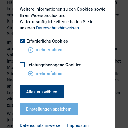
Hauptströmung in den USA, den Klimawandel als gegeben
hinnimmt und an Technologien zu seiner Bewältigung
Weitere Informationen zu den Cookies sowie
arbeitet, versucht die andere Seite, vor allem in Europa, den
Ihren Widerspruchs- und
Klimawandel mit geeigneten Maßnahmen einzudämmen.
Widerrufsmöglichkeiten erhalten Sie in
Am Ende wird es wohl darauf hinauslaufen, dass beide
unseren
Datenschutzhinweisen
.
Seiten ein bisschen Recht haben.
Erforderliche Cookies
Im Moment sieht es jedoch so aus, als würden die US-
amerikanischen Asset Manager ihren strikten Shareholder
mehr erfahren
Value Ansatz zugunsten der Einbeziehung von
Interessenslagen weiterer Stakeholder aufweichen. Dies hat
Leistungsbezogene Cookies
Morningstar in einer Untersuchung über das
mehr erfahren
Stimmrechtsverhalten herausgefunden. Zugleich nimmt die
Nachhaltigkeitsberichterstattung in Europa klarere Formen
an. Und damit nicht genug: Auch das Reporting zum
Alles auswählen
Lieferkettengesetz wird langsam konkret. Wie immer haben
wir Ihnen in diesem Newsletter wichtige Beiträge dazu
zusammengestellt.
Einstellungen speichern
Wir wünschen Ihnen eine interessante Lektüre, möchten
jedoch nochmal auf das schöne Amsterdam
Datenschutzhinweise
Impressum
zurückkommen: Die Stadt lag nicht immer unter dem