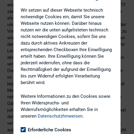
am Main. Vor dem Hintergrund, dass sich der Mann auf ETF
Wir setzen auf dieser Webseite technisch
spezialisiert hat und selbst welche auflegt, kann man dies
notwendige Cookies ein, damit Sie unsere
als etwas überambitionierte Werbung abtun. Zu
Webseite nutzen können. Darüber hinaus
unqualifiziert ist er mit seiner über 20jährigen Karriere in der
nutzen wir die unten aufgelisteten technisch
Vermögensberatung einer Bank jedenfalls nicht, um nicht zu
nicht notwendigen Cookies, sofern Sie uns
wissen, dass die Grundlage für den Erfolg seiner ETF ja nun
dazu durch aktives Ankreuzen der
der Handel mit Aktien ist. Warum wir Ihnen das, geschätzte
entsprechenden Checkboxen Ihre Einwilligung
Leserinnen und Leser, berichten? Es ist ein Trend spürbar,
erteilt haben. Ihre Einwilligung können Sie
der weg von Investments in Einzeltitel geht. Und das finden
jederzeit widerrufen, ohne dass die
wir schade.
Rechtmäßigkeit der aufgrund der Einwilligung
Die gute Nachricht ist: Auf derselben Veranstaltung waren
bis zum Widerruf erfolgten Verarbeitung
es vor allem die jungen Blogger, die sich für Aktien
berührt wird.
begeistern. Insbesondere berichteten sie über coole Social
Media Aktionen einzelner Emittenten oder auch schlicht
Weitere Informationen zu den Cookies sowie
netten Geschenken zur Hauptversammlung. Vor allem die
Ihren Widerspruchs- und
Gaben der Firma Berentzen hatten es einem erfreuten
Widerrufsmöglichkeiten erhalten Sie in
jungen Mann angetan und ihn glatt zu einem Rechenbeispiel
unseren
Datenschutzhinweisen
.
der Aktienperformance inklusive Sachdividende
veranlasst. Die zielgruppengerechte Ansprache zieht also
auch bei der Generation Z noch, so viel hat sich da gar nicht
Erforderliche Cookies