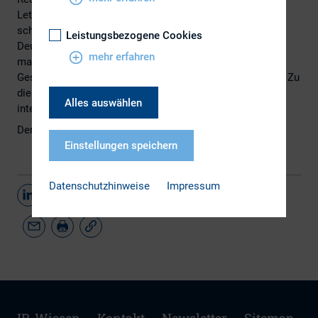
Letztlich ist das alles wohl noch Zukunftsmusik. Und
schließlich wollen wir Sie auf eine Auflistung der besten
Leistungsbezogene Cookies
Deutschland-Fonds der letzten zehn Jahre aufmerksam
mehr erfahren
machen. Das kann vielleicht als passender
Gesprächsaufhänger bei der nächsten Roadshow dienen. Zu
diesen wie auch zu weiteren Themen haben wir Ihnen
Alles auswählen
interessante Beiträge zusammengestellt.
Den März-Newsletter finden Sie
hier
.
Einstellungen speichern
Datenschutzhinweise
Impressum
Teilen
IR-Wissen
Kontakt
Newsletter
Sitemap