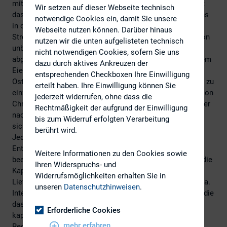
mit Q1-Reporting und Hauptversammlung weitergeht, lädt
Wir setzen auf dieser Webseite technisch
das Osterwochenende zur Entspannung ein. Wobei wir uns
notwendige Cookies ein, damit Sie unsere
in der Redaktion fragen, was man aufgrund drohender
Webseite nutzen können. Darüber hinaus
Streiks ausgebliebener Reiseplanung und Vorhersagen von
nutzen wir die unten aufgelisteten technisch
unbeständigem Wetter eigentlich machen kann –
nicht notwendigen Cookies, sofern Sie uns
abgesehen von den üblichen Osterbrunches und familiärem
dazu durch aktives Ankreuzen der
Eiersuchen. Da wären beispielsweise die üblichen
entsprechenden Checkboxen Ihre Einwilligung
Osterklassiker, um es sich vor dem Bildschirm gemütlich zu
erteilt haben. Ihre Einwilligung können Sie
einzurichten: Mit Ben Hur, Die Zehn Gebote und Die Passion
jederzeit widerrufen, ohne dass die
Christi bekommt man schon viel Zeit herum. Wem weniger
Rechtmäßigkeit der aufgrund der Einwilligung
nach Drama und mehr nach etwas Leichterem ist, nimmt
bis zum Widerruf erfolgten Verarbeitung
sich gegebenenfalls mal wieder das Leben des Brian vor.
berührt wird.
Jedenfalls haben wir uns überlegt, Ihre österliche
Entspannung nicht durch allzu schwere Themen zu
Weitere Informationen zu den Cookies sowie
beeinträchtigen. Es war ja längst bekannt, dass im März die
Ihren Widerspruchs- und
Kappungsgrenze angehoben würde. Ebenso ist das EU-
Widerrufsmöglichkeiten erhalten Sie in
Lieferkettengesetz kein neues, dennoch relevantes Thema.
unseren
Datenschutzhinweisen
.
Interessant finden wir, dass allerhand Projekte anstehen, die
das Reporting von Akquisitionen, die Bereitstellung
Erforderliche Cookies
kapitalmarktrelevanter Daten auf EU-Ebene wie auch die
mehr erfahren
Rechtssicherheit für grüne Verbriefungen betreffen.