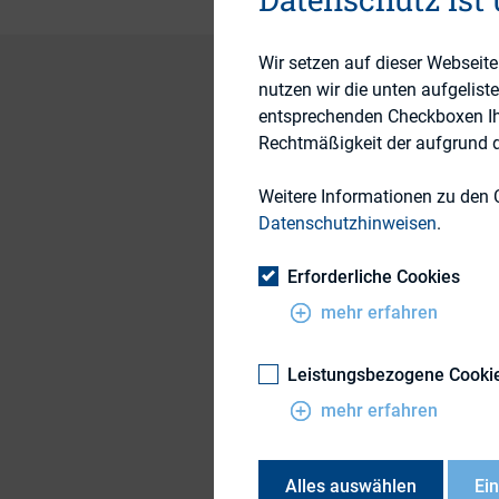
Wir setzen auf dieser Webseit
nutzen wir die unten aufgelist
entsprechenden Checkboxen Ihre
Sind wir jetzt alle
Rechtmäßigkeit der aufgrund de
bezeichnete man in
Weitere Informationen zu den 
gegründeten Partei 
Datenschutzhinweisen
.
vorzugsweise selbst
Barfußdiskos (Disk
Erforderliche Cookies
verzückt schwoften 
mehr erfahren
merken werden, ist 
und so fort. Wo, bi
Leistungsbezogene Cooki
ein richtig schönes
mehr erfahren
hervorstechendste 
Ihren Anzug in eine
Alles auswählen
Ei