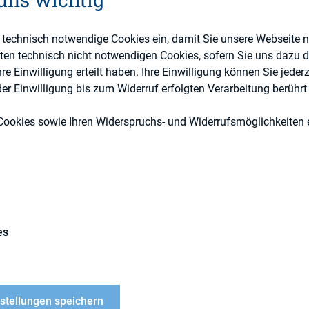
e technisch notwendige Cookies ein, damit Sie unsere Webseite 
eten technisch nicht notwendigen Cookies, sofern Sie uns dazu 
 Einwilligung erteilt haben. Ihre Einwilligung können Sie jederz
 Ökos geworden? Zur Erläuterung für die Jüngeren u
r Einwilligung bis zum Widerruf erfolgten Verarbeitung berührt 
 den achtziger Jahren Anhänger und Sympathisante
Cookies sowie Ihren Widerspruchs- und Widerrufsmöglichkeiten e
“Die Grünen”. Hartgesottene zeichneten sich dadur
gestrickte Pullover trugen, sich tendenziell selte
o = damalige Bezeichnung für Club) nach psychede
(sprich: abtanzten). Wie Sie bei der Durchsicht di
er gespickt mit Artikeln zu Umwelt, Nachhaltigkeit
tte schön, bleiben die klassischen IR-Hardcore-Th
es
 Reporting-Problem oder so? Nun, die Nachhaltigkeit
Reporting-Thema! Und nein, Sie müssen jetzt nicht
n Strickpullover umtauschen. Aber Sie werden sich 
nstellungen speichern