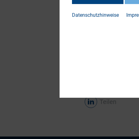
mit nach IFRS defi
mit den vom ISSB d
Datenschutzhinweise
Impr
Es gibt aber auch n
Standard für die Wi
Unternehmenssteuer
Aufmerksamkeit gen
Beiträge zusammeng
Den November-News
Teilen