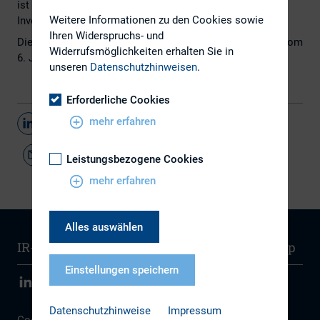
ist auch in diesem Jahr die traditionelle Sonderbeilage
Weitere Informationen zu den Cookies sowie
Investor Relations erschienen.
Ihren Widerspruchs- und
Die vollständige
Sonderbeilage aus der Börsen-Zeitung
vom
Widerrufsmöglichkeiten erhalten Sie in
6. Juni 2020 finden Sie
hier
.
unseren
Datenschutzhinweisen
.
Erforderliche Cookies
mehr erfahren
Teilen
Leistungsbezogene Cookies
mehr erfahren
Alles auswählen
IR-Wissen
Kontakt
Newsletter
Sitemap
Einstellungen speichern
Datenschutzhinweise
Impressum
Cookie Einstellungen
|
Datenschutz
|
Disclaimer
|