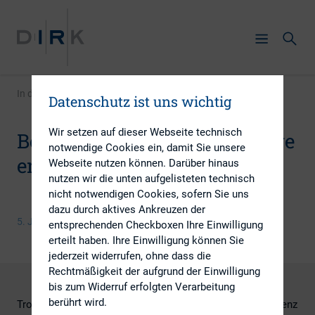
In den Medien
|
Börsen-Zeitung Sonderbeilage erschienen
Datenschutz ist uns wichtig
Wir setzen auf dieser Webseite technisch
Börsen-Zeitung Sonderbeilage
notwendige Cookies ein, damit Sie unsere
erschienen
Webseite nutzen können. Darüber hinaus
nutzen wir die unten aufgelisteten technisch
nicht notwendigen Cookies, sofern Sie uns
dazu durch aktives Ankreuzen der
5. Juni 2020
entsprechenden Checkboxen Ihre Einwilligung
erteilt haben. Ihre Einwilligung können Sie
jederzeit widerrufen, ohne dass die
Rechtmäßigkeit der aufgrund der Einwilligung
bis zum Widerruf erfolgten Verarbeitung
berührt wird.
Trotz des Corona-bedingten Ausfalls der 23. DIRK-Konferenz