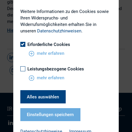
gibt eine große Themenvielfalt auf der Konferenz des
Deutscher Investor Relations Verband e.V. .u.a. Mifid II und
Weitere Informationen zu den Cookies sowie
die EU-Aktionärsrechterichtlinie, oder: "Wie sage ich es
Ihren Widerspruchs- und
meinem Vorstand, ohne gefeuert zu werden!"
Widerrufsmöglichkeiten erhalten Sie in
Hier
geht's zum Börsenradio.
unseren
Datenschutzhinweisen
.
Erforderliche Cookies
mehr erfahren
Teilen
Leistungsbezogene Cookies
mehr erfahren
Alles auswählen
IR-Wissen
Kontakt
Newsletter
Sitemap
Einstellungen speichern
Datenschutzhinweise
Impressum