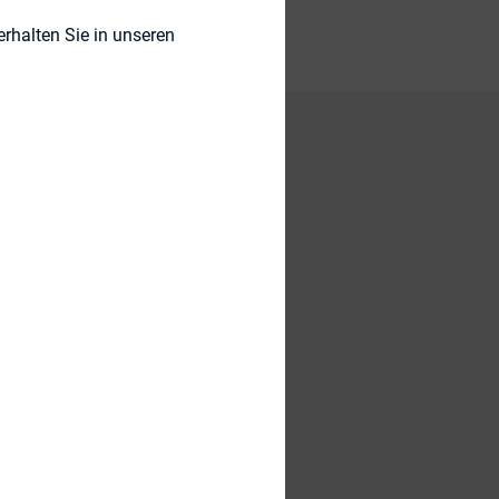
rhalten Sie in unseren
von
ement“ präsentiert
kommunikation
dsausgabe des
en wird dabei