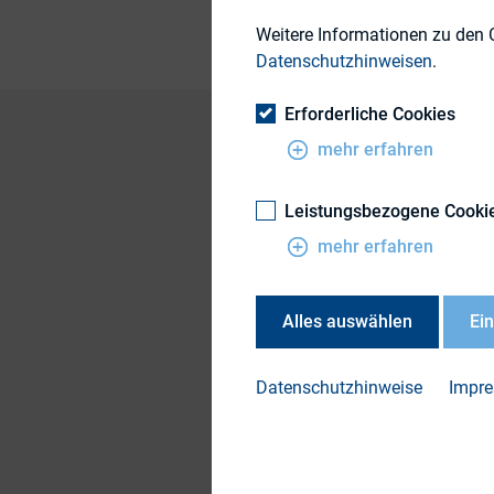
Weitere Informationen zu den 
Datenschutzhinweisen
.
Erforderliche Cookies
mehr erfahren
Leistungsbezogene Cooki
Frankfurt am Main 
mehr erfahren
Aufsichtsratsvorsi
Dr. Sandra Binder-
Alles auswählen
Ei
börsennotierter Un
DIRK. Die komplexe
Datenschutzhinweise
Impr
erstmalig systemat
Die Pressemitteilu