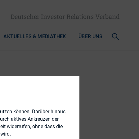
Deutscher Investor Relations Verband
AKTUELLES & MEDIATHEK
ÜBER UNS
kation
nutzen können. Darüber hinaus
durch aktives Ankreuzen der
eit widerrufen, ohne dass die
wird.