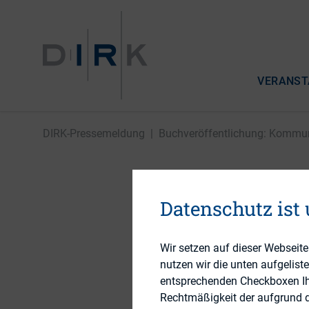
VERANST
DIRK-Pressemeldung
|
Buchveröffentlichung: Kommuni
Buchverö
Datenschutz ist
von Aufs
Wir setzen auf dieser Webseit
nutzen wir die unten aufgelist
entsprechenden Checkboxen Ihre
Rechtmäßigkeit der aufgrund de
24. November 2022