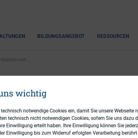
ALTUNGEN
BILDUNGSANGEBOT
RESSOURCEN
kation von ...
ffentlichung: Kommuni
 uns wichtig
ichtsratsvorsitzenden
e technisch notwendige Cookies ein, damit Sie unsere Webseite 
eten technisch nicht notwendigen Cookies, sofern Sie uns dazu 
 Einwilligung erteilt haben. Ihre Einwilligung können Sie jederz
r Einwilligung bis zum Widerruf erfolgten Verarbeitung berührt 