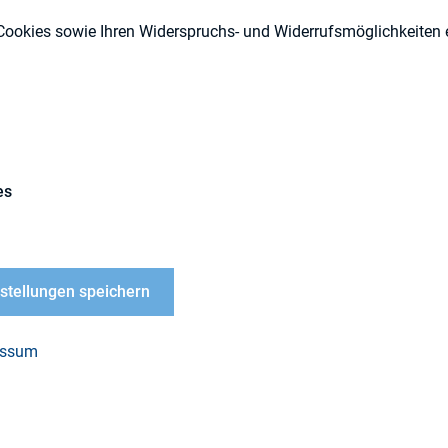
Cookies sowie Ihren Widerspruchs- und Widerrufsmöglichkeiten e
es
/ Leipzig, 24. November 2022. In „Kommunikation 
tzenden. Grundlagen – Strukturen – Ziele – Manag
Tietz eine umfassende Analyse der Aufsichtsrats
nstellungen speichern
ternehmen – das Buch erscheint heute als Verban
 kommunikative Rolle von Aufsichtsratsvorsitzend
essum
isch erschlossen.
ng finden Sie
hier
.