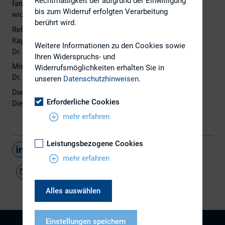
Rechtmäßigkeit der aufgrund der Einwilligung
fand am 20.10.2020 ein Webinar mit dem Titel: "Die
bis zum Widerruf erfolgten Verarbeitung
wichtigsten ESG-Ratings im Vergleich" statt.
berührt wird.
Referenten:
Kay Bommer, DIRK
Weitere Informationen zu den Cookies sowie
Dr. Markus Fallenböck, own360
Ihren Widerspruchs- und
Moderation:
Widerrufsmöglichkeiten erhalten Sie in
Dr. Diana Neumüller-Klein, STRABAG SE
unseren
Datenschutzhinweisen
.
Die Präsentation
hier
.
Erforderliche Cookies
Die Aufzeichnung
hier
. Code #Cira2020
mehr erfahren
Leistungsbezogene Cookies
Teilen
mehr erfahren
Alles auswählen
Einstellungen speichern