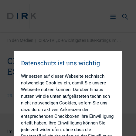
In den Medien
|
CIRA-TV: „Die wichtigsten ESG-Ratings im ...
CIRA-TV: „Die wichtigsten
Datenschutz ist uns wichtig
ESG-Ratings im Vergleich“
Wir setzen auf dieser Webseite technisch
notwendige Cookies ein, damit Sie unsere
Webseite nutzen können. Darüber hinaus
23. Oktober 2020
nutzen wir die unten aufgelisteten technisch
nicht notwendigen Cookies, sofern Sie uns
dazu durch aktives Ankreuzen der
entsprechenden Checkboxen Ihre Einwilligung
erteilt haben. Ihre Einwilligung können Sie
jederzeit widerrufen, ohne dass die
Im Rahmen der Veranstaltungsreihe "CIRA-TV im Herbst"