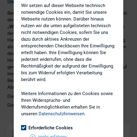
Die Aktionärsstruktur des deutschen Leitindex DAX
Wir setzen auf dieser Webseite technisch
notwendige Cookies ein, damit Sie unsere
Bereits zum zehnten Mal haben S&P Global und der DIRK in
Webseite nutzen können. Darüber hinaus
der Marktstudie
„Investoren der Deutschland AG 10.0“ –
nutzen wir die unten aufgelisteten technisch
„Who owns the German DAX?“
die Strukturveränderungen
nicht notwendigen Cookies, sofern Sie uns
der Investorenlandschaft des DAX analysiert. Das
dazu durch aktives Ankreuzen der
Hauptaugenmerk der Studie lag sowohl auf der Verteilung,
entsprechenden Checkboxen Ihre Einwilligung
als auch speziell auf den Veränderungen und Mittelflüssen
erteilt haben. Ihre Einwilligung können Sie
des institutionellen Streubesitzes der DAX-Emittenten
jederzeit widerrufen, ohne dass die
hinsichtlich Geografie, Investment Stil sowie den meist
Rechtmäßigkeit der aufgrund der Einwilligung
genutzten Handelsplätzen. Hierbei wurden Investments auf
bis zum Widerruf erfolgten Verarbeitung
Investorengruppenebene, von Staatsfonds sowie die
berührt wird.
Bedeutung von extra-finanziellen Kriterien und das
Abstimmverhalten von Investoren näher untersucht.
Weitere Informationen zu den Cookies sowie
Die Pressemitteilung finden Sie
hier
.
Ihren Widerspruchs- und
Die Studie finden Sie hier.
Widerrufsmöglichkeiten erhalten Sie in
unseren
Datenschutzhinweisen
.
Erforderliche Cookies
mehr erfahren