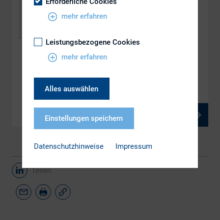
Erforderliche Cookies
mehr erfahren
Leistungsbezogene Cookies
mehr erfahren
DOWNLOAD
DIRK-Corner: ESG-Ratings in IR – Strategien
Herausforderungen und Best Practices
Alles auswählen
PDF, 174 kB
Einstellungen speichern
Datenschutzhinweise
Impressum
Teilen