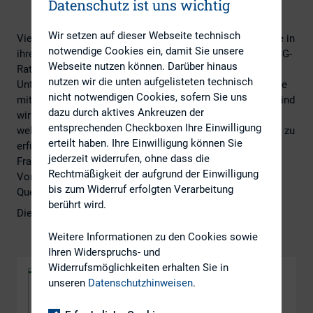
Datenschutz ist uns wichtig
Wir setzen auf dieser Webseite technisch
Viele Investoren beziehen Nachhaltigkeitsgesichtspunkte in
notwendige Cookies ein, damit Sie unsere
ihre Entscheidungsfindung ein. Dafür ziehen sie häufig ESG-
Webseite nutzen können. Darüber hinaus
Ratings von Unternehmen heran – doch für die
nutzen wir die unten aufgelisteten technisch
Unternehmen ist es gar nicht einfach zu verstehen, wie sie
nicht notwendigen Cookies, sofern Sie uns
mit ihren ESG-Ratings umgehen sollen: Welche Ratings sind
dazu durch aktives Ankreuzen der
wirklich relevant? Wie viel Aufwand ist vertretbar? Und
entsprechenden Checkboxen Ihre Einwilligung
welche Best Practices helfen, die Anforderungen effizient zu
erteilt haben. Ihre Einwilligung können Sie
erfüllen? Unsere aktuelle Studie gibt Einblicke in diese
jederzeit widerrufen, ohne dass die
Fragen – und zeigt erste Lösungsansätze auf.
Rechtmäßigkeit der aufgrund der Einwilligung
Von Rebecca Weigl und Carmen Meixner
bis zum Widerruf erfolgten Verarbeitung
Quelle: GoingPublic Magazin
berührt wird.
Die DIRK-Corner können Sie hier downloaden:
Weitere Informationen zu den Cookies sowie
Ihren Widerspruchs- und
Widerrufsmöglichkeiten erhalten Sie in
unseren
Datenschutzhinweisen
.