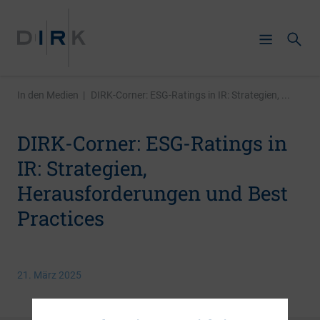
In den Medien
|
DIRK-Corner: ESG-Ratings in IR: Strategien, ...
DIRK-Corner: ESG-Ratings in
IR: Strategien,
Herausforderungen und Best
Practices
21. März 2025