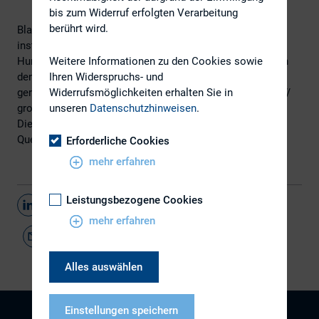
bis zum Widerruf erfolgten Verarbeitung
berührt wird.
BlackRock hat den Anfang gemacht, immer mehr andere
institutionelle Investoren ziehen nach und rücken das
Weitere Informationen zu den Cookies sowie
Human Capital Management der Portfoliounternehmen in
Ihren Widerspruchs- und
den Vordergrund. Wie sind die deutschen Konzerne dafür
Widerrufsmöglichkeiten erhalten Sie in
gerüstet? Kay Bommer, DIRK, und Regine Siepmann, hkp///
unseren
Datenschutzhinweisen
.
group, im Interview mit der GoingPublic.
Die DIRK-Corner finden Sie
hier
.
Quelle: GoingPublic Magazin
Erforderliche Cookies
mehr erfahren
Leistungsbezogene Cookies
Teilen
mehr erfahren
Alles auswählen
Einstellungen speichern