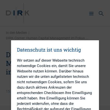
In den Medien
|
DIRK-Corner: Human Capital Management im Fokus ...
Datenschutz ist uns wichtig
DIRK-Corner: Human Capital
Wir setzen auf dieser Webseite technisch
Management im Fokus
notwendige Cookies ein, damit Sie unsere
institutioneller Investoren
Webseite nutzen können. Darüber hinaus
nutzen wir die unten aufgelisteten technisch
nicht notwendigen Cookies, sofern Sie uns
dazu durch aktives Ankreuzen der
15. Dezember 2021
entsprechenden Checkboxen Ihre Einwilligung
erteilt haben. Ihre Einwilligung können Sie
jederzeit widerrufen, ohne dass die
Rechtmäßigkeit der aufgrund der Einwilligung