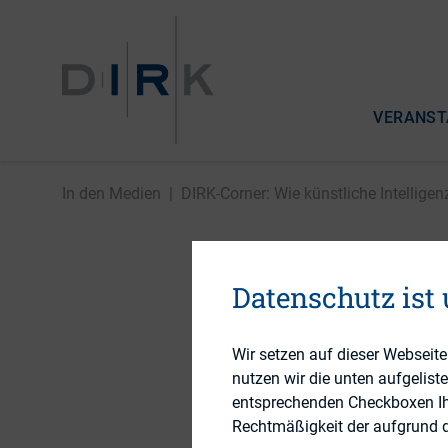
VERANST
In den Medien
|
DIRK-Corner: Wie künstliche Intelligenz 
DIRK-Cor
Datenschutz ist
die Komm
Wir setzen auf dieser Webseit
nutzen wir die unten aufgelist
veränder
entsprechenden Checkboxen Ihre
Rechtmäßigkeit der aufgrund de