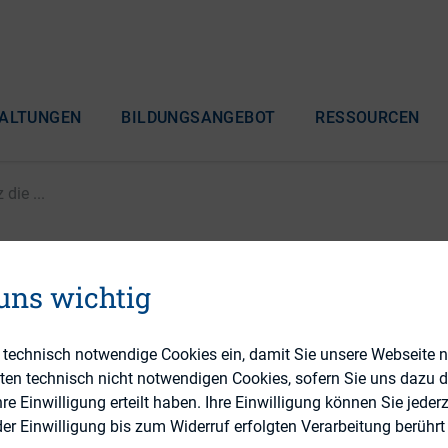
ALTUNGEN
BILDUNGSANGEBOT
RESSOURCEN
die ...
ner: Wie künstliche Inte
 uns wichtig
unikation am Kapital
e technisch notwendige Cookies ein, damit Sie unsere Webseite 
eten technisch nicht notwendigen Cookies, sofern Sie uns dazu 
t
 Einwilligung erteilt haben. Ihre Einwilligung können Sie jederz
r Einwilligung bis zum Widerruf erfolgten Verarbeitung berührt 