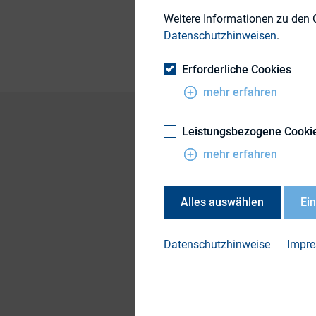
Weitere Informationen zu den 
24. März 2023
Datenschutzhinweisen
.
Erforderliche Cookies
mehr erfahren
Leistungsbezogene Cooki
mehr erfahren
Künstliche Intellige
vielfacher Verwendu
öffentlichen Wahrne
Alles auswählen
Ei
zu jedem erdenklic
Finanzkommunikatio
Datenschutzhinweise
Impr
Die DIRK-Corner kö