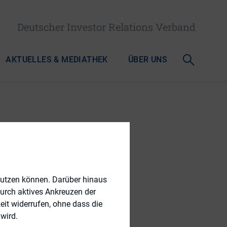
Deutscher Investor Relations Verband
AKTUELLES & MEDIATHEK
ÜBER UNS
lligenz
markt
nutzen können. Darüber hinaus
durch aktives Ankreuzen der
eit widerrufen, ohne dass die
wird.