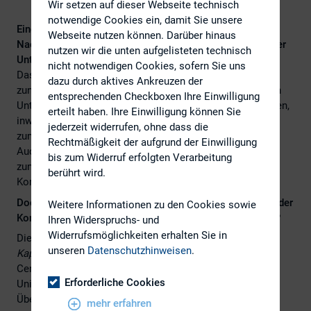
Wir setzen auf dieser Webseite technisch
notwendige Cookies ein, damit Sie unsere
Eine empirische Analyse der
Webseite nutzen können. Darüber hinaus
Nachhaltigkeitskommunikation deutscher börsennotierter
nutzen wir die unten aufgelisteten technisch
Unternehmen an den Kapitalmarkt
nicht notwendigen Cookies, sofern Sie uns
Das Thema Nachhaltigkeit hat in den letzten Jahren
dazu durch aktives Ankreuzen der
zunehmend an Bedeutung gewonnen. Nicht nur, dass sich
entsprechenden Checkboxen Ihre Einwilligung
Unternehmen immer stärker daran messen lassen müssen,
erteilt haben. Ihre Einwilligung können Sie
inwiefern sie in Einklang mit den global gesetzten Zielen
jederzeit widerrufen, ohne dass die
zum Schutz von Umwelt oder Menschenrechten stehen.
Rechtmäßigkeit der aufgrund der Einwilligung
Auch Investoren, Ratingagenturen und Regulierer fordern
bis zum Widerruf erfolgten Verarbeitung
zunehmend eine transparentere und umfassendere
berührt wird.
Kommunikation von ESG-Themen ein.
Doch: Wo steht die Investor Relations (IR) eigentlich bei der
Weitere Informationen zu den Cookies sowie
Kommunikation von Nachhaltigkeit an den Kapitalmarkt?
Ihren Widerspruchs- und
Widerrufsmöglichkeiten erhalten Sie in
Die aktuelle DIRK-Forschungsreihe „
Nachhaltigkeit in der
unseren
Datenschutzhinweisen
.
Kapitalmarktkommunikation
“ die gemeinsam mit dem
Center for Research in Financial Communication an der
Erforderliche Cookies
Universität Leipzig erstellt wurde, gibt einen breiten
Überblick über Herausforderungen, Verantwortlichkeiten
mehr erfahren