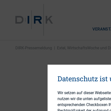
VERANST
DIRK-Pressemeldung
|
Extel, WirtschaftsWoche und DI
Extel, W
Datenschutz ist
prämiere
Wir setzen auf dieser Webseit
Relation
nutzen wir die unten aufgelist
entsprechenden Checkboxen Ihre
Rechtmäßigkeit der aufgrund de