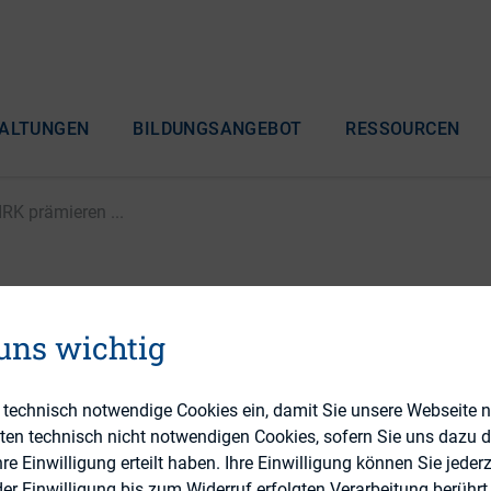
ALTUNGEN
BILDUNGSANGEBOT
RESSOURCEN
RK prämieren ...
irtschaftsWoche und DI
 uns wichtig
n Deutschlands beste In
e technisch notwendige Cookies ein, damit Sie unsere Webseite 
s
eten technisch nicht notwendigen Cookies, sofern Sie uns dazu 
 Einwilligung erteilt haben. Ihre Einwilligung können Sie jederz
r Einwilligung bis zum Widerruf erfolgten Verarbeitung berührt 