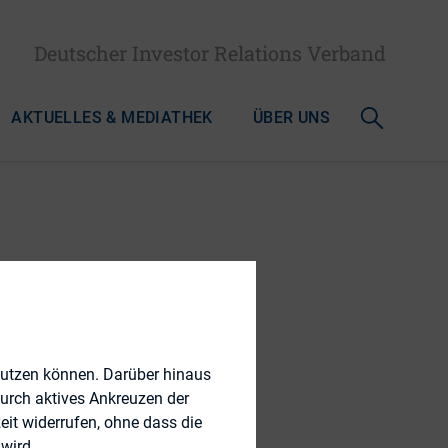
Deutscher Investor Relations Verband
AKTUELLES & MEDIATHEK
ÜBER UNS
RK
vestor
nutzen können. Darüber hinaus
durch aktives Ankreuzen der
eit widerrufen, ohne dass die
wird.