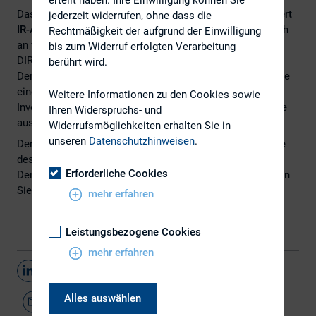
Das FINANCE-Magazin hat einen Ratgeber
„So funktioniert
jederzeit widerrufen, ohne dass die
IR-Arbeit für Bondemittenten“
veröffentlicht. Er beruft sich
Rechtmäßigkeit der aufgrund der Einwilligung
an vielen Stellen auf den
bis zum Widerruf erfolgten Verarbeitung
DIRK-IR-Guide: Fixed Income Investor Relations.
berührt wird.
Der Beitrag umfasst kompakt die wichtigsten Schritte, wie
eine erfolgreiche
Weitere Informationen zu den Cookies sowie
Investor Relations-Tätigkeit im Rahmen von Fixed Income
Ihren Widerspruchs- und
auszusehen hat.
Widerrufsmöglichkeiten erhalten Sie in
unseren
Datenschutzhinweisen
.
Den vollständigen Artikel finden Sie
hier
auf der Webseite
des
FINANCE-Magazin
.
Erforderliche Cookies
Den DIRK-IR-Guide: Fixed Income Investor Relations finden
Sie
hier
.
mehr erfahren
Leistungsbezogene Cookies
mehr erfahren
Teilen
Alles auswählen