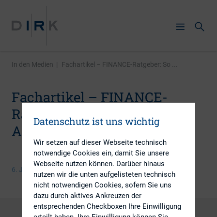
In den Medien
|
Fachartikel – FINANCE-Ratgeber: So ...
Fachartikel – FINANCE-
Ratgeber: So funktioniert IR-
Datenschutz ist uns wichtig
Arbeit für Bondemittenten
Wir setzen auf dieser Webseite technisch
notwendige Cookies ein, damit Sie unsere
Webseite nutzen können. Darüber hinaus
6. Januar 2017
nutzen wir die unten aufgelisteten technisch
nicht notwendigen Cookies, sofern Sie uns
dazu durch aktives Ankreuzen der
entsprechenden Checkboxen Ihre Einwilligung
erteilt haben. Ihre Einwilligung können Sie