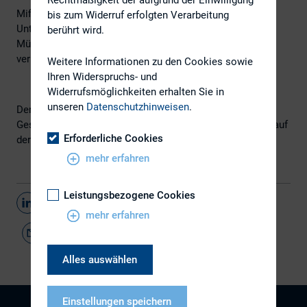
Mifid 2 hat an der Börse viele kleine und mittelgroße
bis zum Widerruf erfolgten Verarbeitung
Unternehmen aus dem Blickfeld der Investoren gefegt.
berührt wird.
Müssen deren CFOs jetzt ihre Equity Story aggressiver
vermarkten, um wieder sichtbar zu werden?
Weitere Informationen zu den Cookies sowie
Ihren Widerspruchs- und
Widerrufsmöglichkeiten erhalten Sie in
unseren
Datenschutzhinweisen
.
Den vollständigen Artikel, in dem auch DIRK-
Geschäftsführer Kay Bommer zitiert wird, finden Sie
hier
auf
Erforderliche Cookies
der Webseite des
FINANCE-Magazin
.
mehr erfahren
Leistungsbezogene Cookies
Teilen
mehr erfahren
Alles auswählen
Einstellungen speichern