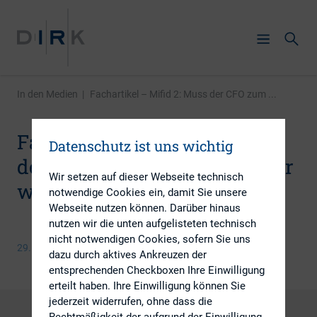
In den Medien
|
Fachartikel – Mifid 2: Muss der CFO zum ...
Fachartikel – Mifid 2: Muss
Datenschutz ist uns wichtig
der CFO zum Aktienverkäufer
Wir setzen auf dieser Webseite technisch
werden?
notwendige Cookies ein, damit Sie unsere
Webseite nutzen können. Darüber hinaus
nutzen wir die unten aufgelisteten technisch
nicht notwendigen Cookies, sofern Sie uns
29. Juni 2018
dazu durch aktives Ankreuzen der
entsprechenden Checkboxen Ihre Einwilligung
erteilt haben. Ihre Einwilligung können Sie
jederzeit widerrufen, ohne dass die
Rechtmäßigkeit der aufgrund der Einwilligung