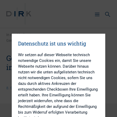
In den Medien
|
German companies see increasing activist activity
Datenschutz ist uns wichtig
Wir setzen auf dieser Webseite technisch
German companies see
notwendige Cookies ein, damit Sie unsere
increasing activist activity
Webseite nutzen können. Darüber hinaus
nutzen wir die unten aufgelisteten technisch
nicht notwendigen Cookies, sofern Sie uns
dazu durch aktives Ankreuzen der
8. September 2016
entsprechenden Checkboxen Ihre Einwilligung
erteilt haben. Ihre Einwilligung können Sie
jederzeit widerrufen, ohne dass die
Rechtmäßigkeit der aufgrund der Einwilligung
bis zum Widerruf erfolgten Verarbeitung