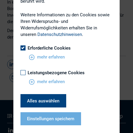
berührt wird.
In einem Interview mit dem IR Magazine spricht Kay
Bommer über den wachsenden Einfluss aktivistischer
Weitere Informationen zu den Cookies sowie
Investoren in Deutschland und liefert Erklärungsansätze für
Ihren Widerspruchs- und
diese Entwicklung.
Widerrufsmöglichkeiten erhalten Sie in
Den vollständigen Beitrag finden Sie
hier
auf
unseren
Datenschutzhinweisen
.
der Internetseite des
IR Magazines
.
Erforderliche Cookies
mehr erfahren
Teilen
Leistungsbezogene Cookies
mehr erfahren
Alles auswählen
IR-Wissen
Kontakt
Newsletter
Sitemap
Einstellungen speichern