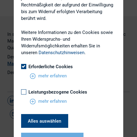
Rechtmäßigkeit der aufgrund der Einwilligung
bis zum Widerruf erfolgten Verarbeitung
berührt wird.
Weitere Informationen zu den Cookies sowie
In seiner Oktober-Ausgabe 2016 berichtet das GoingPublic
Ihren Widerspruchs- und
Magazin über den DIRK-Best Practice Guide „Die
Widerrufsmöglichkeiten erhalten Sie in
Quartalsmitteilung der Zukunft“.
unseren
Datenschutzhinweisen
.
Den Beitrag finden Sie
hier
auf Seite 6 des
GoingPublic
Magazins
.
Erforderliche Cookies
Den Best Practice Guide finden Sie
hier
.
mehr erfahren
Leistungsbezogene Cookies
Teilen
mehr erfahren
Alles auswählen