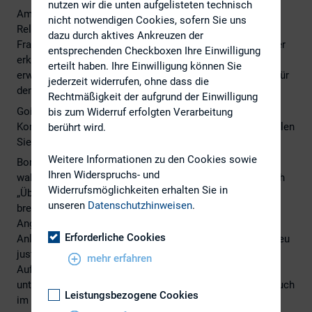
nutzen wir die unten aufgelisteten technisch
Am 1./2. Juni 2015 lädt der DIRK – Deutscher Investor
nicht notwendigen Cookies, sofern Sie uns
Relations Verband zu seiner jährlichen Konferenz nach
dazu durch aktives Ankreuzen der
Frankfurt am Main ein. DIRK-Geschäftsführer Kay Bommer
entsprechenden Checkboxen Ihre Einwilligung
erklärt, was die rund 450 Teilnehmer in diesem Jahr
erteilt haben. Ihre Einwilligung können Sie
erwartet und warum Investor Relations immer wichtiger für
jederzeit widerrufen, ohne dass die
den Kapitalmarkt werden.
Rechtmäßigkeit der aufgrund der Einwilligung
GoingPublic: Herr Bommer, das Motto der 18. DIRK-
bis zum Widerruf erfolgten Verarbeitung
Konferenz lautet „Let’s talk about Money. Jetzt!“ Was wollen
berührt wird.
Sie damit ausdrücken?
Weitere Informationen zu den Cookies sowie
Bommer: Auf den Kapitalmärkten haben wir aktuell eine
Ihren Widerspruchs- und
wahre Liquiditätsschwemme. Trotzdem gilt oftmals noch
Widerrufsmöglichkeiten erhalten Sie in
„Über Geld spricht man nicht“. Wir wollen dieses Tabu
unseren
Datenschutzhinweisen
.
brechen und notwendige Diskussionen anstoßen.
Angesichts des makroökonomischen Umfelds müssen
Erforderliche Cookies
Anleger und Unternehmen ihre Finanzierungsstrategien neu
justieren. Es ist zudem die besondere kommunikative
mehr erfahren
Aufgabe von IR-Verantwor tlichen, mit den
unterschiedlichen Akteuren an den Kapitalmärkten und auch
Leistungsbezogene Cookies
im eigenen Unternehmen über Geld zu reden.