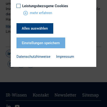
um Hauptversammlungen anbieten. Viele institutionelle
Leistungsbezogene Cookies
Investoren, deutsche wie internationale, nutzen mittlerweile
mehr erfahren
diesen Service zur Beurteilung der Tagesordnung für die
Hauptversammlung der Unternehmen.
Hier
gelangen Sie zum Artikel, geschrieben von Anke
Alles auswählen
Linnartz, GoingPublic.
Einstellungen speichern
Teilen
Datenschutzhinweise
Impressum
IR-Wissen
Kontakt
Newsletter
Sitemap