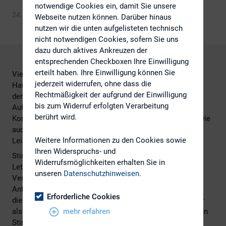
notwendige Cookies ein, damit Sie unsere
24. April 2015
Webseite nutzen können. Darüber hinaus
nutzen wir die unten aufgelisteten technisch
nicht notwendigen Cookies, sofern Sie uns
dazu durch aktives Ankreuzen der
entsprechenden Checkboxen Ihre Einwilligung
erteilt haben. Ihre Einwilligung können Sie
Vielfach liegt die Vorbereitung der jährlichen
jederzeit widerrufen, ohne dass die
Hauptversammlung in
Rechtmäßigkeit der aufgrund der Einwilligung
den Händen der Investor-Relations-Abteilung. Inhaltliche
bis zum Widerruf erfolgten Verarbeitung
Aufgaben wie die Vorbereitung der Tagesordnung, die
berührt wird.
Konzeption von Rede und Präsentation des Vorstandes wie
auch rechtlich-organisatorische Aufgaben sind Teil des
Weitere Informationen zu den Cookies sowie
Leistungs spektrums vieler IR-Abteilungen.
Ihren Widerspruchs- und
Stimmrechtsberater im Trend:
Widerrufsmöglichkeiten erhalten Sie in
Letztlich zielen alle Vorbereitungen auf die erfolgreiche
unseren
Datenschutzhinweisen
.
Verabschiedung der Tagesordnungspunkte durch die
Anteilseigner. Doch welche Einflussmöglichkeiten haben
Erforderliche Cookies
die IR-Abteilungen hier konkret? Zumindest deutlich mehr
als zumeist Anknüpfungspunkte sind hier die sogenannten
mehr erfahren
Stimmrechtsberater, die vielfältige Dienstleistungen rund