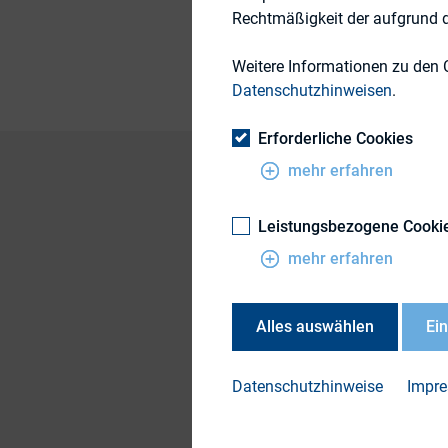
Rechtmäßigkeit der aufgrund de
20. September 2013
Weitere Informationen zu den 
Datenschutzhinweisen
.
Erforderliche Cookies
mehr erfahren
Beobachtet man die 
Leistungsbezogene Cooki
Geschehnisse an de
mehr erfahren
hinterlassen. Dabei
die Krise aufgrund s
Alles auswählen
Ei
konnte. Immobilien 
Den gesamten Artik
Datenschutzhinweise
Impr
Markets, IVG Immobi