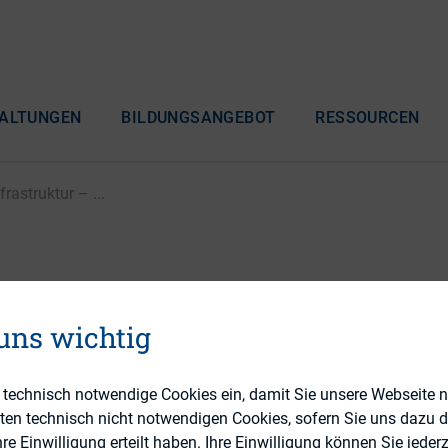
ALTUNGEN
BILDUNGSANGEBOT
RESSOURCEN
astruktur – ...
 zwischen Immobilien
 uns wichtig
ktur – Investoren auf d
 idealen Portfoliokombi
e technisch notwendige Cookies ein, damit Sie unsere Webseite 
eten technisch nicht notwendigen Cookies, sofern Sie uns dazu 
 Einwilligung erteilt haben. Ihre Einwilligung können Sie jederz