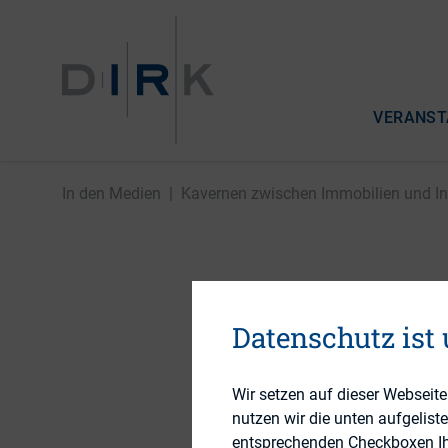
VERANST
In den Medien
|
Kavernen zwischen Immobilien und Infr
Kavernen
Datenschutz ist
Infrastru
nach der
Wir setzen auf dieser Webseit
nutzen wir die unten aufgelist
entsprechenden Checkboxen Ihre