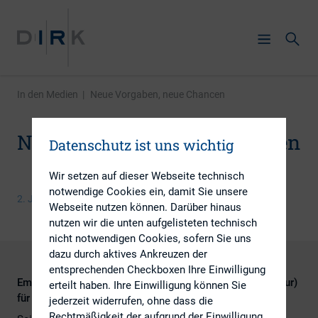
In den Medien
|
Neue Vorgaben, neue Chancen
Neue Vorgaben, neue Chancen
Datenschutz ist uns wichtig
Wir setzen auf dieser Webseite technisch
notwendige Cookies ein, damit Sie unsere
2. Juni 2016
Webseite nutzen können. Darüber hinaus
nutzen wir die unten aufgelisteten technisch
nicht notwendigen Cookies, sofern Sie uns
dazu durch aktives Ankreuzen der
entsprechenden Checkboxen Ihre Einwilligung
Empfehlungen des DIRK zu Quartalsmitteilungen (nicht nur)
erteilt haben. Ihre Einwilligung können Sie
für Small Caps
jederzeit widerrufen, ohne dass die
Rechtmäßigkeit der aufgrund der Einwilligung