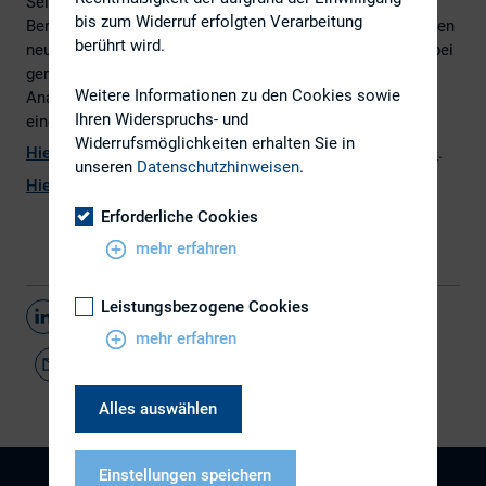
Seit November 2015 gelten für die quartalsweisen
bis zum Widerruf erfolgten Verarbeitung
Berichtspflichten (Q1 und Q3) börsennotierter Unternehmen
berührt wird.
neue Regelungen. Sie eröffnen weitgespannte Optionen, bei
geringerem Aufwand die Transparenz zu verbessern und
Weitere Informationen zu den Cookies sowie
Analysten und Anlegern wesentliche Informationen auf
Ihren Widerspruchs- und
einen Blick zu bieten.
Widerrufsmöglichkeiten erhalten Sie in
Hier
finden Sie den vollständigen Artikel von
GoingPublic
.
unseren
Datenschutzhinweisen
.
Hier
gibt es den Artikel als PDF.
Erforderliche Cookies
mehr erfahren
Leistungsbezogene Cookies
Teilen
mehr erfahren
Alles auswählen
Einstellungen speichern