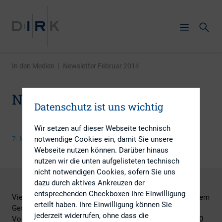
In den Medien
|
Newsletter Februar 2014
Newsletter Februar 2014
Datenschutz ist uns wichtig
Wir setzen auf dieser Webseite technisch
notwendige Cookies ein, damit Sie unsere
7. März 2014
Webseite nutzen können. Darüber hinaus
nutzen wir die unten aufgelisteten technisch
nicht notwendigen Cookies, sofern Sie uns
dazu durch aktives Ankreuzen der
entsprechenden Checkboxen Ihre Einwilligung
Viele Unternehmen arbeiten derzeit mit Hochdruck an ihrem
erteilt haben. Ihre Einwilligung können Sie
Geschäftsbericht. Wie fast in jedem Jahr sind dabei neue
jederzeit widerrufen, ohne dass die
Vorschriften zu beachten. Besonders der Standard DRS 20