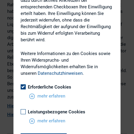
dazu durch aktives Ankreuzen der
Rahmenbedingungen in den vergangenen Jahren geändert
entsprechenden Checkboxen Ihre Einwilligung
haben? Woran messen Sie Ihren Erfolg? Ist der Aktienkurs
erteilt haben. Ihre Einwilligung können Sie
noch ein zuverlässiger Erfolgsindikator in Zeiten der
jederzeit widerrufen, ohne dass die
Liquiditätsschwemme, in denen sich die meisten Titel auf
Rechtmäßigkeit der aufgrund der Einwilligung
ungeahnten Höhen tummeln? Welchen Einfluss haben
bis zum Widerruf erfolgten Verarbeitung
digitale Kommunikationskanäle auf die Organisation Ihrer
berührt wird.
Arbeit? Gespannt blicken wir auf die 18. DIRK-Konferenz, die
unter anderem diese veränderten Anforderungen an Investor
Weitere Informationen zu den Cookies sowie
Relations zum Thema hat. Aber auch auf internationaler
Ihren Widerspruchs- und
Ebene
Widerrufsmöglichkeiten erhalten Sie in
beschäftigen sich viele Studien mit dem beruflichen Umfeld.
unseren
Datenschutzhinweisen
.
So verfestigt sich insgesamt der Eindruck, dass die
Beschäftigungsmöglichkeiten eher zu- als abnehmen. Diese
Erforderliche Cookies
und andere spannende Themen haben wir wieder für Sie
mehr erfahren
zusammengestellt.
Hier
geht es zur Online-Version des Newsletters.
Leistungsbezogene Cookies
Hier
geht es zum pdf.
mehr erfahren