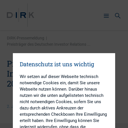
DIRK-Pressemeldung
|
Preisträger des Deutschen Investor Relations ...
Preisträger des Deutschen
Datenschutz ist uns wichtig
Investor Relations Preises
Wir setzen auf dieser Webseite technisch
2015 gekürt
notwendige Cookies ein, damit Sie unsere
Webseite nutzen können. Darüber hinaus
nutzen wir die unten aufgelisteten technisch
nicht notwendigen Cookies, sofern Sie uns
2. Juni 2015
dazu durch aktives Ankreuzen der
entsprechenden Checkboxen Ihre Einwilligung
erteilt haben. Ihre Einwilligung können Sie
jederzeit widerrufen, ohne dass die