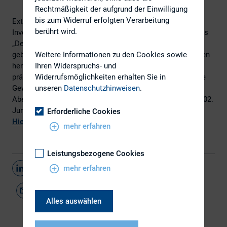
Rechtmäßigkeit der aufgrund der Einwilligung
bis zum Widerruf erfolgten Verarbeitung
Extel, die WirtschaftsWoche und der DIRK – Deutscher
berührt wird.
Investor Relations Verband freuen sich die Preisträger des
„Deutschen Investor Relations Preises 2015“ bekannt zu
Weitere Informationen zu den Cookies sowie
geben. Mit diesem Preis wird alljährlich in neun Kategorien
Ihren Widerspruchs- und
herausragende Investor Relations-Arbeit in Deutschland
Widerrufsmöglichkeiten erhalten Sie in
prämiert. Er wurde dieses Jahr zum 15. Mal vergeben. Die
unseren
Datenschutzhinweisen
.
Gewinner wurden im Rahmen einer festlichen
Abendveranstaltung während der 18. DIRK-Konferenz am 02.
Juni 2015 gekürt und der Preis feierlich überreicht.
Erforderliche Cookies
Hier
geht`s zur Pressemitteilung.
mehr erfahren
Leistungsbezogene Cookies
Teilen
mehr erfahren
Alles auswählen