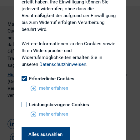
erteilt haben. Ihre Einwilligung können Sie
jederzeit widerrufen, ohne dass die
Rechtmäßigkeit der aufgrund der Einwilligung
bis zum Widerruf erfolgten Verarbeitung
Mal Hand aufs Herz, haben Sie die 365 Seiten
berührt wird.
Quartalsbericht Ihrer Depotaktien wirklich gelesen? Jetzt
neu im Jahre 2016: Die Quartalsberichts-Pflicht ist weg,
Weitere Informationen zu den Cookies sowie
dafür reicht nun eine "Quartalsmitteilung" an die
Ihren Widerspruchs- und
Öffentlichkeit. Verliert der Aktionär dadurch die
Widerrufsmöglichkeiten erhalten Sie in
Transparenz? Schadet das der Aktienkultur? Kay Bommer
unseren
Datenschutzhinweisen
.
sagt Nein.
Hier
geht es zum Interview, geführt zwischen Kay Bommer
Erforderliche Cookies
(Geschäftsführer DIRK – Deutscher Investor Relations
mehr erfahren
Verband) und Peter Heinrich (Börsen Radio Network AG),
veröffentlicht auf
www.brn-ag.de
.
Leistungsbezogene Cookies
mehr erfahren
Teilen
Alles auswählen