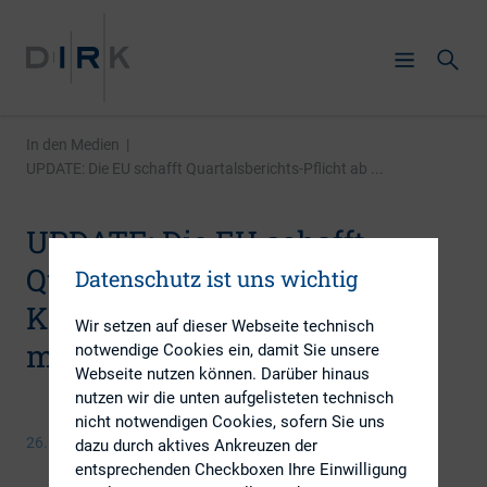
In den Medien
|
UPDATE: Die EU schafft Quartalsberichts-Pflicht ab ...
UPDATE: Die EU schafft
Quartalsberichts-Pflicht ab –
Datenschutz ist uns wichtig
Kay Bommer: „Weniger ist
Wir setzen auf dieser Webseite technisch
mehr!“
notwendige Cookies ein, damit Sie unsere
Webseite nutzen können. Darüber hinaus
nutzen wir die unten aufgelisteten technisch
nicht notwendigen Cookies, sofern Sie uns
26. Januar 2016
dazu durch aktives Ankreuzen der
entsprechenden Checkboxen Ihre Einwilligung