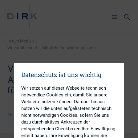
In den Medien
|
Videomitschnitt – Mögliche Auswirkungen von ...
Videomitschnitt – Mögliche
Datenschutz ist uns wichtig
Auswirkungen von MiFID II
für Emittenten
Wir setzen auf dieser Webseite technisch
notwendige Cookies ein, damit Sie unsere
Webseite nutzen können. Darüber hinaus
nutzen wir die unten aufgelisteten technisch
16. Oktober 2017
nicht notwendigen Cookies, sofern Sie uns
dazu durch aktives Ankreuzen der
entsprechenden Checkboxen Ihre Einwilligung
erteilt haben. Ihre Einwilligung können Sie